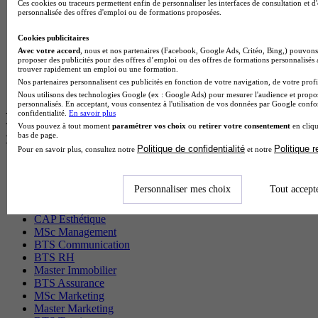
Ces cookies ou traceurs permettent enfin de personnaliser les interfaces de consultation et d
BTS Gpn en alternance
personnalisée des offres d'emploi ou de formations proposées.
BTS Domotique en alternance
BAC Pro Agora en alternance
Cookies publicitaires
BTS Sta en alternance
Avec votre accord
, nous et nos partenaires (Facebook, Google Ads, Critéo, Bing,) pouvons 
proposer des publicités pour des offres d’emploi ou des offres de formations personnalisés
BTS Iris en alternance
trouver rapidement un emploi ou une formation.
BTS Tpl en alternance
Nos partenaires personnalisent ces publicités en fonction de votre navigation, de votre profil
BTS Ati en alternance
Nous utilisons des technologies Google (ex : Google Ads) pour mesurer l'audience et propos
personnalisés. En acceptant, vous consentez à l'utilisation de vos données par Google conf
confidentialité.
En savoir plus
Les diplômes par filière les plus
Vous pouvez à tout moment
paramétrer vos choix
ou
retirer votre consentement
en cliqu
recherchés
bas de page.
Politique de confidentialité
Politique 
Pour en savoir plus, consultez notre
et notre
CS Sport
Master Sport
Personnaliser mes choix
Tout accept
MBA Marketing
Master Management
CAP Esthétique
MSc Management
BTS Communication
BTS RH
Master Immobilier
BTS Assurance
MSc Marketing
Master Marketing