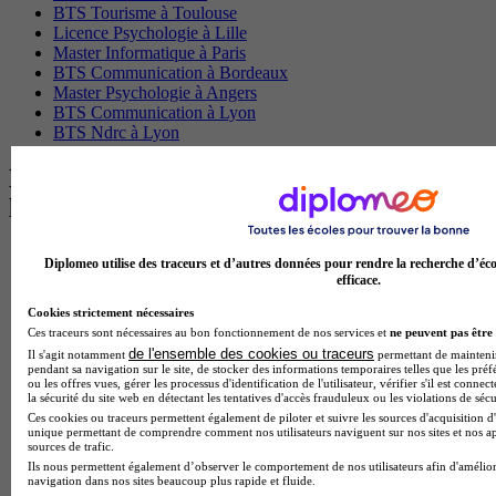
BTS Tourisme à Toulouse
Licence Psychologie à Lille
Master Informatique à Paris
BTS Communication à Bordeaux
Master Psychologie à Angers
BTS Communication à Lyon
BTS Ndrc à Lyon
Les intitulés de diplôme par alternance
les plus recherchés
BTS Esf en alternance
Diplomeo utilise des traceurs et d’autres données pour rendre la recherche d’éco
BTS Dietetique en alternance
efficace.
BTS Mco en alternance
Cookies strictement nécessaires
BTS Pi en alternance
Ces traceurs sont nécessaires au bon fonctionnement de nos services et
ne peuvent pas être 
BTS Sp3s en alternance
de l'ensemble des cookies ou traceurs
Master CCA en alternance
Il s'agit notamment
permettant de maintenir 
pendant sa navigation sur le site, de stocker des informations temporaires telles que les préf
BTS Ndrc en alternance
ou les offres vues, gérer les processus d'identification de l'utilisateur, vérifier s'il est conn
BTS Sam en alternance
la sécurité du site web en détectant les tentatives d'accès frauduleux ou les violations de sécu
Cap Fleuriste en alternance
Ces cookies ou traceurs permettent également de piloter et suivre les sources d'acquisition d'
unique permettant de comprendre comment nos utilisateurs naviguent sur nos sites et nos ap
BTS Sio en alternance
sources de trafic.
MSc Marketing Digital en alternance
Ils nous permettent également d’observer le comportement de nos utilisateurs afin d'amélior
BTS Gpme en alternance
navigation dans nos sites beaucoup plus rapide et fluide.
Cap Electricien en alternance