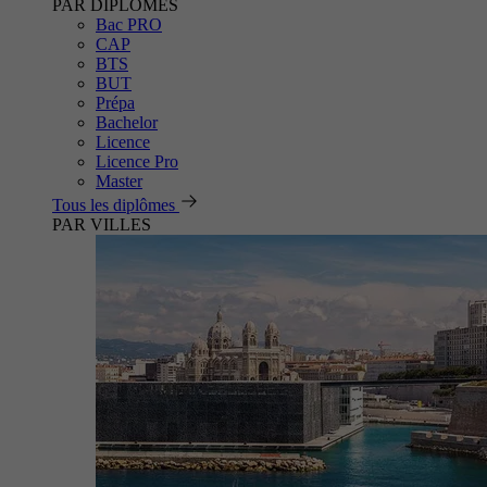
PAR DIPLÔMES
Bac PRO
CAP
BTS
BUT
Prépa
Bachelor
Licence
Licence Pro
Master
Tous les diplômes
PAR VILLES