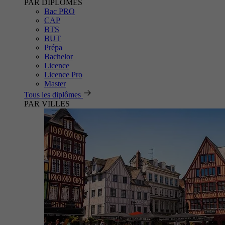
PAR DIPLÔMES
Bac PRO
CAP
BTS
BUT
Prépa
Bachelor
Licence
Licence Pro
Master
Tous les diplômes
PAR VILLES