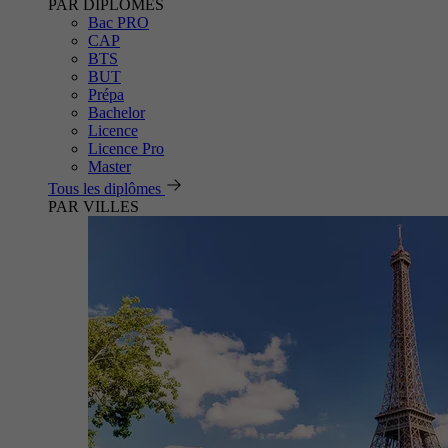
PAR DIPLÔMES
Bac PRO
CAP
BTS
BUT
Prépa
Bachelor
Licence
Licence Pro
Master
Tous les diplômes
PAR VILLES