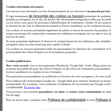
les plus recherchés
Cookies strictement nécessaires
Ces traceurs sont nécessaires au bon fonctionnement de nos services et
ne peuvent pas être 
de l'ensemble des cookies ou traceurs
Il s'agit notamment
permettant de maintenir 
BTS Esf en alternance
pendant sa navigation sur le site, de stocker des informations temporaires telles que les préf
BTS Dietetique en alternance
ou les offres vues, gérer les processus d'identification de l'utilisateur, vérifier s'il est conn
BTS Mco en alternance
la sécurité du site web en détectant les tentatives d'accès frauduleux ou les violations de sécu
BTS Pi en alternance
Ces cookies ou traceurs permettent également de piloter et suivre les sources d'acquisition d'
unique permettant de comprendre comment nos utilisateurs naviguent sur nos sites et nos ap
BTS Sp3s en alternance
sources de trafic.
Master CCA en alternance
Ils nous permettent également d’observer le comportement de nos utilisateurs afin d'amélior
BTS Ndrc en alternance
navigation dans nos sites beaucoup plus rapide et fluide.
BTS Sam en alternance
Ces cookies ou traceurs permettent enfin de personnaliser les interfaces de consultation et d
Cap Fleuriste en alternance
personnalisée des offres d'emploi ou de formations proposées.
BTS Sio en alternance
MSc Marketing Digital en alternance
Cookies publicitaires
BTS Gpme en alternance
Avec votre accord
, nous et nos partenaires (Facebook, Google Ads, Critéo, Bing,) pouvons 
proposer des publicités pour des offres d’emploi ou des offres de formations personnalisés
Cap Electricien en alternance
trouver rapidement un emploi ou une formation.
BTS Gpn en alternance
Nos partenaires personnalisent ces publicités en fonction de votre navigation, de votre profil
BTS Domotique en alternance
Nous utilisons des technologies Google (ex : Google Ads) pour mesurer l'audience et propos
BAC Pro Agora en alternance
personnalisés. En acceptant, vous consentez à l'utilisation de vos données par Google conf
confidentialité.
En savoir plus
BTS Sta en alternance
Vous pouvez à tout moment
paramétrer vos choix
ou
retirer votre consentement
en cliqu
BTS Iris en alternance
bas de page.
BTS Tpl en alternance
Politique de confidentialité
Politique 
Pour en savoir plus, consultez notre
et notre
BTS Ati en alternance