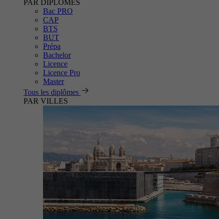
PAR DIPLÔMES
Bac PRO
CAP
BTS
BUT
Prépa
Bachelor
Licence
Licence Pro
Master
Tous les diplômes
PAR VILLES