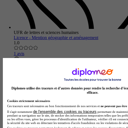
UFR de lettres et sciences humaines
Licence - Mention géographie et aménagement
1.0
1 avis
Reims 51100
Licence Géographie et Aménagement - UFR de Lettres et
Sciences HumainesCette licence propose une solide formation
conceptuelle aux principaux concepts de la géographie
contemporai…
Diplomeo utilise des traceurs et d’autres données pour rendre la recherche d’éco
efficace.
Cookies strictement nécessaires
Ces traceurs sont nécessaires au bon fonctionnement de nos services et
ne peuvent pas être 
de l'ensemble des cookies ou traceurs
Il s'agit notamment
permettant de maintenir 
pendant sa navigation sur le site, de stocker des informations temporaires telles que les préf
ou les offres vues, gérer les processus d'identification de l'utilisateur, vérifier s'il est conn
la sécurité du site web en détectant les tentatives d'accès frauduleux ou les violations de sécu
Ces cookies ou traceurs permettent également de piloter et suivre les sources d'acquisition d'