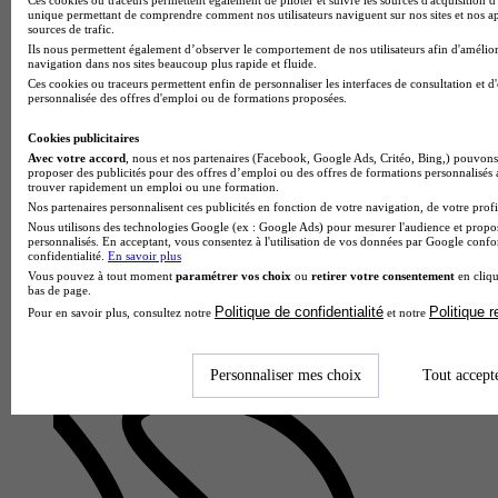
unique permettant de comprendre comment nos utilisateurs naviguent sur nos sites et nos ap
sources de trafic.
Ils nous permettent également d’observer le comportement de nos utilisateurs afin d'amélior
navigation dans nos sites beaucoup plus rapide et fluide.
Ces cookies ou traceurs permettent enfin de personnaliser les interfaces de consultation et d
UFR SEN
personnalisée des offres d'emploi ou de formations proposées.
Licence - Mention sciences pour la santé
4.0
Cookies publicitaires
Avec votre accord
, nous et nos partenaires (Facebook, Google Ads, Critéo, Bing,) pouvons 
proposer des publicités pour des offres d’emploi ou des offres de formations personnalisés
4 avis
trouver rapidement un emploi ou une formation.
Nos partenaires personnalisent ces publicités en fonction de votre navigation, de votre profil
Reims 51100
Nous utilisons des technologies Google (ex : Google Ads) pour mesurer l'audience et propos
La Licence mention Sciences pour la Santé proposée par
personnalisés. En acceptant, vous consentez à l'utilisation de vos données par Google conf
l'UFR de sciences exactes et naturelles offre une formation
confidentialité.
En savoir plus
scientifique pluridisciplinaire à l'interface entre biologie,
Vous pouvez à tout moment
paramétrer vos choix
ou
retirer votre consentement
en cliqu
chimie et…
bas de page.
Politique de confidentialité
Politique 
Pour en savoir plus, consultez notre
et notre
Personnaliser mes choix
Tout accept