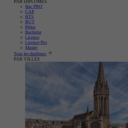
PAR DIPLÔMES
Bac PRO
CAP
BTS
BUT
Prépa
Bachelor
Licence
Licence Pro
Master
Tous les diplômes
PAR VILLES