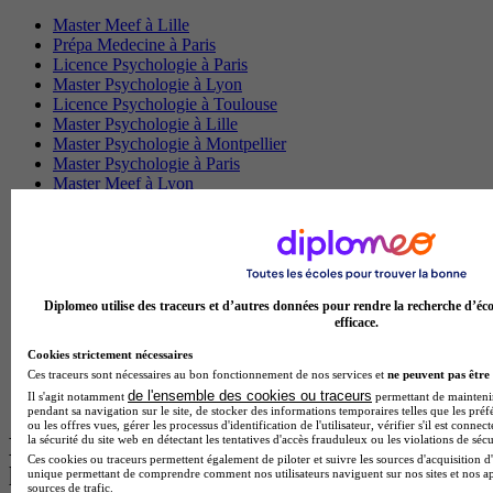
Master Meef à Lille
Prépa Medecine à Paris
Licence Psychologie à Paris
Master Psychologie à Lyon
Licence Psychologie à Toulouse
Master Psychologie à Lille
Master Psychologie à Montpellier
Master Psychologie à Paris
Master Meef à Lyon
Master Meef à Paris
BTS Tourisme à Bordeaux
BTS Tourisme à Lyon
BTS Tourisme à Paris
BTS Tourisme à Toulouse
Licence Psychologie à Lille
Diplomeo utilise des traceurs et d’autres données pour rendre la recherche d’éco
Master Informatique à Paris
efficace.
BTS Communication à Bordeaux
Cookies strictement nécessaires
Master Psychologie à Angers
Ces traceurs sont nécessaires au bon fonctionnement de nos services et
ne peuvent pas être 
BTS Communication à Lyon
de l'ensemble des cookies ou traceurs
Il s'agit notamment
permettant de maintenir 
BTS Ndrc à Lyon
pendant sa navigation sur le site, de stocker des informations temporaires telles que les préf
ou les offres vues, gérer les processus d'identification de l'utilisateur, vérifier s'il est conn
la sécurité du site web en détectant les tentatives d'accès frauduleux ou les violations de sécu
Les intitulés de diplôme par alternance
Ces cookies ou traceurs permettent également de piloter et suivre les sources d'acquisition d'
les plus recherchés
unique permettant de comprendre comment nos utilisateurs naviguent sur nos sites et nos ap
sources de trafic.