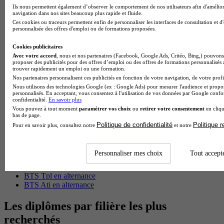
Ils nous permettent également d’observer le comportement de nos utilisateurs afin d'amélior
BTS Esf en alternance
navigation dans nos sites beaucoup plus rapide et fluide.
BTS Dietetique en alternance
Ces cookies ou traceurs permettent enfin de personnaliser les interfaces de consultation et d
personnalisée des offres d'emploi ou de formations proposées.
BTS Mco en alternance
BTS Pi en alternance
Cookies publicitaires
BTS Sp3s en alternance
Avec votre accord
, nous et nos partenaires (Facebook, Google Ads, Critéo, Bing,) pouvons 
Master CCA en alternance
proposer des publicités pour des offres d’emploi ou des offres de formations personnalisés
BTS Ndrc en alternance
trouver rapidement un emploi ou une formation.
BTS Sam en alternance
Nos partenaires personnalisent ces publicités en fonction de votre navigation, de votre profil
Cap Fleuriste en alternance
Nous utilisons des technologies Google (ex : Google Ads) pour mesurer l'audience et propos
personnalisés. En acceptant, vous consentez à l'utilisation de vos données par Google conf
BTS Sio en alternance
confidentialité.
En savoir plus
MSc Marketing Digital en alternance
Vous pouvez à tout moment
paramétrer vos choix
ou
retirer votre consentement
en cliqu
BTS Gpme en alternance
bas de page.
Cap Electricien en alternance
Politique de confidentialité
Politique 
Pour en savoir plus, consultez notre
et notre
BTS Gpn en alternance
BTS Domotique en alternance
BAC Pro Agora en alternance
Personnaliser mes choix
Tout accept
BTS Sta en alternance
BTS Iris en alternance
BTS Tpl en alternance
BTS Ati en alternance
Les diplômes par filière les plus
recherchés