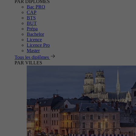
PAR DIPLÔMES
Bac PRO
CAP
BTS
BUT
Prépa
Bachelor
Licence
Licence Pro
Master
Tous les diplômes
PAR VILLES