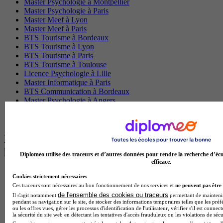
Master Psychologie à Montpellier
Master Psychologie à Paris
Master Meef à Lyon
Master Meef à Paris
BTS Tourisme à Bordeaux
BTS Tourisme à Lyon
BTS Tourisme à Paris
BTS Tourisme à Toulouse
Licence Psychologie à Lille
Master Informatique à Paris
BTS Communication à Bordeaux
Master Psychologie à Angers
BTS Communication à Lyon
BTS Ndrc à Lyon
Les intitulés de diplôme par alternance
les plus recherchés
Diplomeo utilise des traceurs et d’autres données pour rendre la recherche d’éco
efficace.
BTS Esf en alternance
Cookies strictement nécessaires
BTS Dietetique en alternance
Ces traceurs sont nécessaires au bon fonctionnement de nos services et
ne peuvent pas être 
BTS Mco en alternance
de l'ensemble des cookies ou traceurs
Il s'agit notamment
permettant de maintenir 
BTS Pi en alternance
pendant sa navigation sur le site, de stocker des informations temporaires telles que les préf
ou les offres vues, gérer les processus d'identification de l'utilisateur, vérifier s'il est conn
BTS Sp3s en alternance
la sécurité du site web en détectant les tentatives d'accès frauduleux ou les violations de sécu
Master CCA en alternance