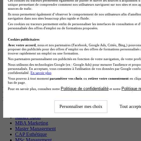
Ces cookies ou traceurs permettent également de piloter et suivre les sources d'acquisition d'
BTS Ndrc en alternance
unique permettant de comprendre comment nos utilisateurs naviguent sur nos sites et nos ap
BTS Sam en alternance
sources de trafic.
Cap Fleuriste en alternance
Ils nous permettent également d’observer le comportement de nos utilisateurs afin d'amélior
navigation dans nos sites beaucoup plus rapide et fluide.
BTS Sio en alternance
Ces cookies ou traceurs permettent enfin de personnaliser les interfaces de consultation et d
MSc Marketing Digital en alternance
personnalisée des offres d'emploi ou de formations proposées.
BTS Gpme en alternance
Cap Electricien en alternance
Cookies publicitaires
BTS Gpn en alternance
Avec votre accord
, nous et nos partenaires (Facebook, Google Ads, Critéo, Bing,) pouvons 
BTS Domotique en alternance
proposer des publicités pour des offres d’emploi ou des offres de formations personnalisés
BAC Pro Agora en alternance
trouver rapidement un emploi ou une formation.
BTS Sta en alternance
Nos partenaires personnalisent ces publicités en fonction de votre navigation, de votre profil
BTS Iris en alternance
Nous utilisons des technologies Google (ex : Google Ads) pour mesurer l'audience et propos
personnalisés. En acceptant, vous consentez à l'utilisation de vos données par Google conf
BTS Tpl en alternance
confidentialité.
En savoir plus
BTS Ati en alternance
Vous pouvez à tout moment
paramétrer vos choix
ou
retirer votre consentement
en cliqu
bas de page.
Les diplômes par filière les plus
Politique de confidentialité
Politique 
Pour en savoir plus, consultez notre
et notre
recherchés
Personnaliser mes choix
Tout accept
CS Sport
Master Sport
MBA Marketing
Master Management
CAP Esthétique
MSc Management