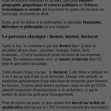
Pour les sciences humaines et sociales, opte pour
Histoire-
géographie, géopolitique et sciences politiques
ou
Sciences
économiques et sociales
qui t'ouvriront les portes des licences en
sociologie, économie ou droit.
Enfin, pour les lettres et la philosophie, la spécialité
Humanités,
littérature et philosophie
est tout indiquée.
Le parcours classique : licence, master, doctorat
Après le bac, tu commences par une
licence
(bac+3) dans la
discipline de ton choix : physique, biologie, lettres, droit,
économie... C'est le moment de poser les bases de ton expertise
future. Tu continues ensuite avec un
master recherche
(bac+5)
pour te spécialiser davantage.
Vient ensuite l'étape cruciale : le
doctorat
. Cette thèse se prépare en
3 ou 4 ans au sein d'une école doctorale. Durant cette période, tu
bénéficies généralement d'une allocation de recherche pour financer
tes travaux. Tu peux aussi assurer quelques cours en tant qu'ATER
(attaché temporaire d'enseignement et de recherche), ce qui te
permet de tester ton goût pour l'enseignement.
Pour décrocher un poste, tu dois ensuite être
inscrit sur la liste de
qualification
délivrée par le CNU (Conseil national des universités).