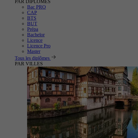
PAR DIPLÔMES
Bac PRO
CAP
BTS
BUT
Prépa
Bachelor
Licence
Licence Pro
Master
Tous les diplômes
PAR VILLES