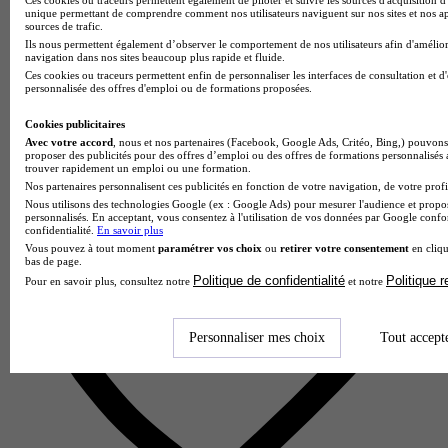
unique permettant de comprendre comment nos utilisateurs naviguent sur nos sites et nos ap
Efrei - Paris
sources de trafic.
4.5
Ils nous permettent également d’observer le comportement de nos utilisateurs afin d'amélior
navigation dans nos sites beaucoup plus rapide et fluide.
29 avis
Ces cookies ou traceurs permettent enfin de personnaliser les interfaces de consultation et d
personnalisée des offres d'emploi ou de formations proposées.
Villejuif
Cookies publicitaires
Avec votre accord
, nous et nos partenaires (Facebook, Google Ads, Critéo, Bing,) pouvons 
proposer des publicités pour des offres d’emploi ou des offres de formations personnalisés
trouver rapidement un emploi ou une formation.
Nos partenaires personnalisent ces publicités en fonction de votre navigation, de votre profil
Nous utilisons des technologies Google (ex : Google Ads) pour mesurer l'audience et propos
personnalisés. En acceptant, vous consentez à l'utilisation de vos données par Google conf
confidentialité.
En savoir plus
Vous pouvez à tout moment
paramétrer vos choix
ou
retirer votre consentement
en cliqu
bas de page.
Politique de confidentialité
Politique 
Pour en savoir plus, consultez notre
et notre
Personnaliser mes choix
Tout accept