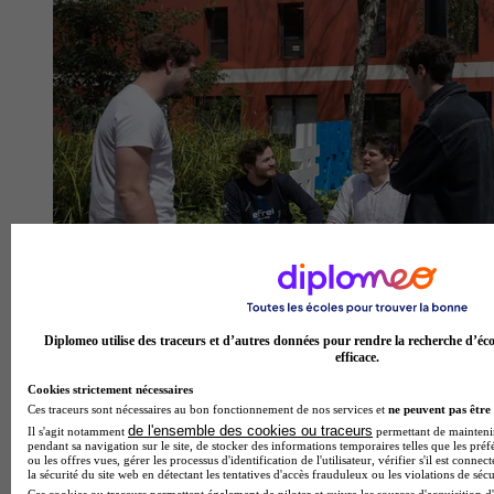
Diplomeo utilise des traceurs et d’autres données pour rendre la recherche d’éco
efficace.
Cookies strictement nécessaires
Ces traceurs sont nécessaires au bon fonctionnement de nos services et
ne peuvent pas être 
de l'ensemble des cookies ou traceurs
Il s'agit notamment
permettant de maintenir 
pendant sa navigation sur le site, de stocker des informations temporaires telles que les préf
ou les offres vues, gérer les processus d'identification de l'utilisateur, vérifier s'il est conn
la sécurité du site web en détectant les tentatives d'accès frauduleux ou les violations de sécu
Ces cookies ou traceurs permettent également de piloter et suivre les sources d'acquisition d'