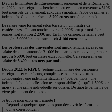
D'après le ministère de l'Enseignement supérieur et de la Recherche,
en 2023, les enseignants-chercheurs percevaient en moyenne 4 510€
brut mensuels de traitement, auxquels s'ajoutaient 930€ de primes et
indemnités. Ce qui représente
3 700 euros nets
(hors prime).
Le salaire varie fortement selon ton statut. Un
maître de
conférences
débutant touche environ 2 900€ brut par mois hors
primes, soit environ 2 200€ net. En fin de carrière, ce salaire peut
atteindre 5 000€ brut mensuel – soit
4 100 euros nets.
Les
professeurs des universités
sont mieux rémunérés, avec un
salaire débutant autour de 3 100€ brut par mois et pouvant grimper
jusqu'à 6 500€ brut en classe exceptionnelle. Cela représente un
salaire de
5 400 euros nets par mois.
Depuis 2022, le
RIPEC
(régime indemnitaire des personnels
enseignants et chercheurs) complète ces salaires avec trois
composantes : une indemnité statutaire (400€ par mois), une
indemnité fonctionnelle selon tes responsabilités (jusqu'à 1 500€ par
mois), et une prime individuelle sur dossier. De quoi te permettre de
vivre pleinement de ta passion.
Je trouve mon école en 1 minute !
Réponds à quelques questions pour découvrir les formations
qui te correspondent.