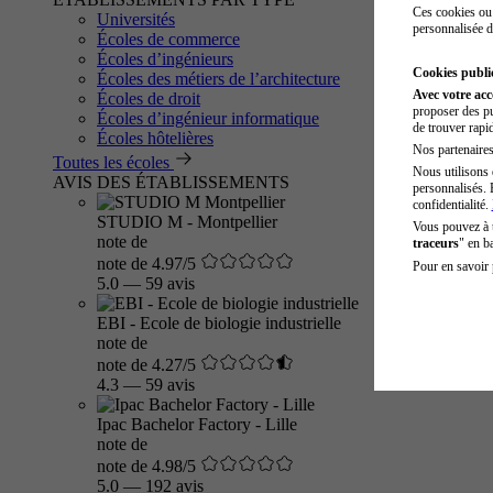
Ces cookies ou 
Universités
personnalisée d
Écoles de commerce
Écoles d’ingénieurs
Cookies public
Écoles des métiers de l’architecture
Avec votre ac
Écoles de droit
proposer des pu
Écoles d’ingénieur informatique
de trouver rapi
Écoles hôtelières
Nos partenaires 
Toutes les écoles
Nous utilisons 
AVIS DES ÉTABLISSEMENTS
personnalisés. 
confidentialité.
STUDIO M - Montpellier
Vous pouvez à
note de
traceurs
" en b
note de 4.97/5
Pour en savoir 
5.0
—
59 avis
EBI - Ecole de biologie industrielle
note de
note de 4.27/5
4.3
—
59 avis
Ipac Bachelor Factory - Lille
note de
note de 4.98/5
5.0
—
192 avis