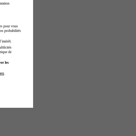
ntation
urs pour vous
os probabilités
’intérêt.
blicités
tique de
er les
ies
.