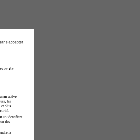
sans accepter
es et de
ateur active
urs, les
 et plus
curité.
t un identifiant
ion des
endre la