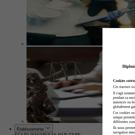
Diplome
Cookies strict
Ces traceurs so
Il s'agit notam
pendant sa navig
annonces ou les 
globalement gara
Ces cookies ou t
unique permetta
différentes sour
Ils nous permet
Établissements
navigation dans
ÉTABLISSEMENTS PAR TYPE