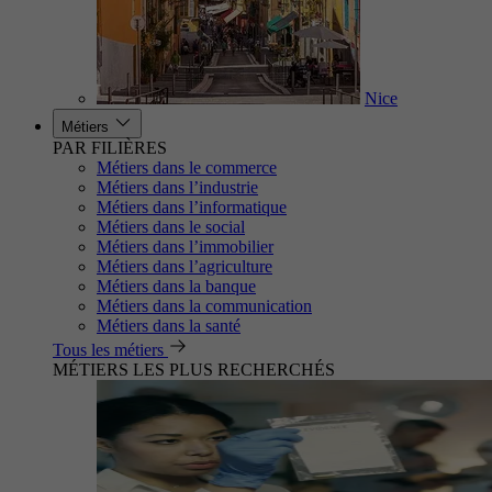
Nice
Métiers
PAR FILIÈRES
Métiers dans le commerce
Métiers dans l’industrie
Métiers dans l’informatique
Métiers dans le social
Métiers dans l’immobilier
Métiers dans l’agriculture
Métiers dans la banque
Métiers dans la communication
Métiers dans la santé
Tous les métiers
MÉTIERS LES PLUS RECHERCHÉS