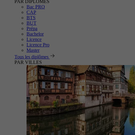
PAR DIPLÔMES
Bac PRO
CAP
BTS
BUT
Prépa
Bachelor
Licence
Licence Pro
Master
Tous les diplômes
PAR VILLES