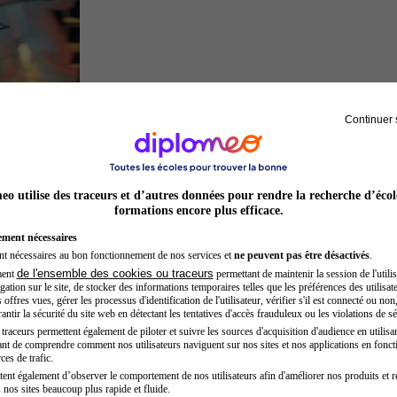
Continuer 
Inspecteur de police
o utilise des traceurs et d’autres données pour rendre la recherche d’écol
formations encore plus efficace.
ement nécessaires
nt nécessaires au bon fonctionnement de nos services et
ne peuvent pas être désactivés
.
de l'ensemble des cookies ou traceurs
ment
permettant de maintenir la session de l'utilis
ation sur le site, de stocker des informations temporaires telles que les préférences des utilisate
offres vues, gérer les processus d'identification de l'utilisateur, vérifier s'il est connecté ou non,
ntir la sécurité du site web en détectant les tentatives d'accès frauduleux ou les violations de sé
raceurs permettent également de piloter et suivre les sources d'acquisition d'audience en utilisan
nt de comprendre comment nos utilisateurs naviguent sur nos sites et nos applications en fonct
Juriste
ces de trafic.
tent également d’observer le comportement de nos utilisateurs afin d'améliorer nos produits et r
 nos sites beaucoup plus rapide et fluide.