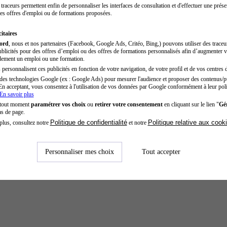
traceurs permettent enfin de personnaliser les interfaces de consultation et d'effectuer une prése
es offres d'emploi ou de formations proposées.
itaires
cord
, nous et nos partenaires (Facebook, Google Ads, Critéo, Bing,) pouvons utiliser des trace
blicités pour des offres d’emploi ou des offres de formations personnalisés afin d’augmenter v
dement un emploi ou une formation.
personnalisent ces publicités en fonction de votre navigation, de votre profil et de vos centres d
des technologies Google (ex : Google Ads) pour mesurer l'audience et proposer des contenus/pu
En acceptant, vous consentez à l'utilisation de vos données par Google conformément à leur poli
En savoir plus
 tout moment
paramétrer vos choix
ou
retirer votre consentement
en cliquant sur le lien "
Gér
as de page.
Politique de confidentialité
Politique relative aux cook
plus, consultez notre
et notre
Personnaliser mes choix
Tout accepter