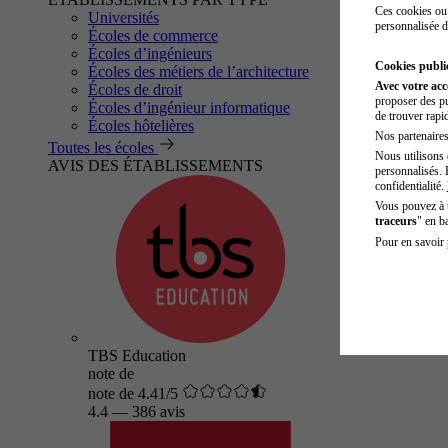
Ces cookies ou 
Universités
personnalisée d
Écoles de commerce
Écoles d’ingénieurs
Cookies public
Écoles des métiers de l’architecture
Avec votre ac
Écoles de droit
proposer des pu
Écoles d’ingénieur informatique
de trouver rapi
Écoles hôtelières
Nos partenaires 
Toutes les écoles
Nous utilisons 
AVIS DES ÉTABLISSEMENTS
personnalisés. 
confidentialité.
Vous pouvez à
traceurs
" en b
Pour en savoir 
TBS Education
note de
note de 4.41/5
4.4
—
386 avis