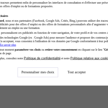
traceurs permettent enfin de personnaliser les interfaces de consultation et d'effectuer une prése
es offres d'emploi ou de formations proposées.
itaires
cord
, nous et nos partenaires (Facebook, Google Ads, Critéo, Bing,) pouvons utiliser des trace
blicités pour des offres d’emploi ou des offres de formations personnalisés afin d’augmenter v
dement un emploi ou une formation.
personnalisent ces publicités en fonction de votre navigation, de votre profil et de vos centres d
des technologies Google (ex : Google Ads) pour mesurer l'audience et proposer des contenus/pu
En acceptant, vous consentez à l'utilisation de vos données par Google conformément à leur poli
En savoir plus
 tout moment
paramétrer vos choix
ou
retirer votre consentement
en cliquant sur le lien "
Gér
as de page.
Politique de confidentialité
Politique relative aux cook
plus, consultez notre
et notre
Personnaliser mes choix
Tout accepter