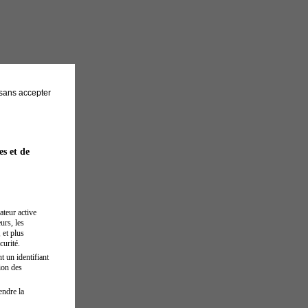
sans accepter
es et de
ateur active
urs, les
 et plus
curité.
t un identifiant
ion des
endre la