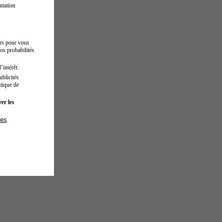
ntation
urs pour vous
os probabilités
’intérêt.
blicités
tique de
er les
ies
.