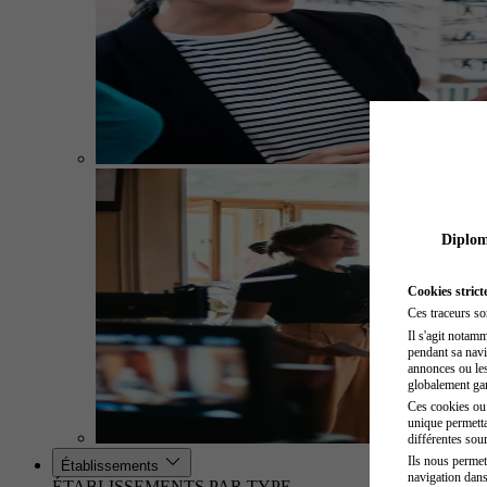
Diplome
Cookies strict
Ces traceurs so
Il s'agit notam
pendant sa navig
annonces ou les 
globalement gara
Ces cookies ou t
unique permetta
différentes sour
Ils nous permet
Établissements
navigation dans
ÉTABLISSEMENTS PAR TYPE