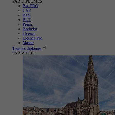
PAR DIPLÔMES
Bac PRO
CAP
BTS
BUT
Prépa
Bachelor
Licence
Licence Pro
Master
Tous les diplômes
PAR VILLES