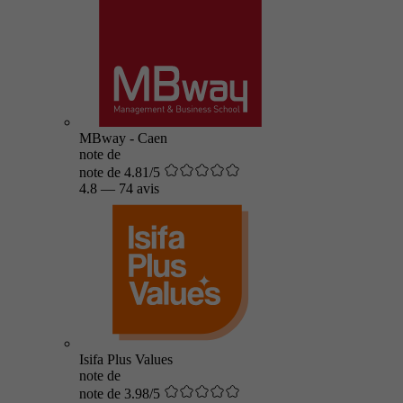
MBway - Caen
note de
note de 4.81/5
4.8
—
74 avis
Isifa Plus Values
note de
note de 3.98/5