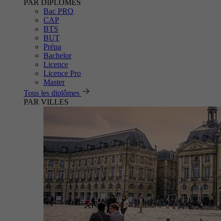
PAR DIPLÔMES
Bac PRO
CAP
BTS
BUT
Prépa
Bachelor
Licence
Licence Pro
Master
Tous les diplômes
PAR VILLES