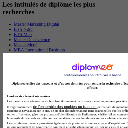
Les intitulés de diplôme les plus
recherchés
Master Marketing Digital
BTS Ndrc
BTS Mco
Master Data science
Master Meef
MBA International Business
BTS Sam
BTS Sio
BTS Communication
BTS Esf
Licence Science de l education
BTS Pi
Diplomeo utilise des traceurs et d’autres données pour rendre la recherche d’éco
Master International Business
efficace.
BTS Sp3s
BAC Pro Assp
Cookies strictement nécessaires
BTS Gpme
Ces traceurs sont nécessaires au bon fonctionnement de nos services et
ne peuvent pas être 
Master MA
de l'ensemble des cookies ou traceurs
Il s'agit notamment
permettant de maintenir 
pendant sa navigation sur le site, de stocker des informations temporaires telles que les préf
BTS Dietetique
ou les offres vues, gérer les processus d'identification de l'utilisateur, vérifier s'il est conn
Master Mass
la sécurité du site web en détectant les tentatives d'accès frauduleux ou les violations de sécu
Cap Cuisine
Ces cookies ou traceurs permettent également de piloter et suivre les sources d'acquisition d'
unique permettant de comprendre comment nos utilisateurs naviguent sur nos sites et nos ap