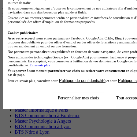
sources de trafic.
Les intitulés de diplôme par ville les plus
Ils nous permettent également d’observer le comportement de nos utilisateurs afin d'amélior
navigation dans nos sites beaucoup plus rapide et fluide.
recherchés
Ces cookies ou traceurs permettent enfin de personnaliser les interfaces de consultation et d
personnalisée des offres d'emploi ou de formations proposées.
Master Meef à Lille
Prépa Medecine à Paris
Cookies publicitaires
Licence Psychologie à Paris
Avec votre accord
, nous et nos partenaires (Facebook, Google Ads, Critéo, Bing,) pouvons 
proposer des publicités pour des offres d’emploi ou des offres de formations personnalisés
Master Psychologie à Lyon
trouver rapidement un emploi ou une formation.
Licence Psychologie à Toulouse
Nos partenaires personnalisent ces publicités en fonction de votre navigation, de votre profil
Master Psychologie à Lille
Nous utilisons des technologies Google (ex : Google Ads) pour mesurer l'audience et propos
Master Psychologie à Montpellier
personnalisés. En acceptant, vous consentez à l'utilisation de vos données par Google conf
confidentialité.
En savoir plus
Master Psychologie à Paris
Vous pouvez à tout moment
paramétrer vos choix
ou
retirer votre consentement
en cliqu
Master Meef à Lyon
bas de page.
Master Meef à Paris
Politique de confidentialité
Politique 
Pour en savoir plus, consultez notre
et notre
BTS Tourisme à Bordeaux
BTS Tourisme à Lyon
BTS Tourisme à Paris
Personnaliser mes choix
Tout accept
BTS Tourisme à Toulouse
Licence Psychologie à Lille
Master Informatique à Paris
BTS Communication à Bordeaux
Master Psychologie à Angers
BTS Communication à Lyon
BTS Ndrc à Lyon