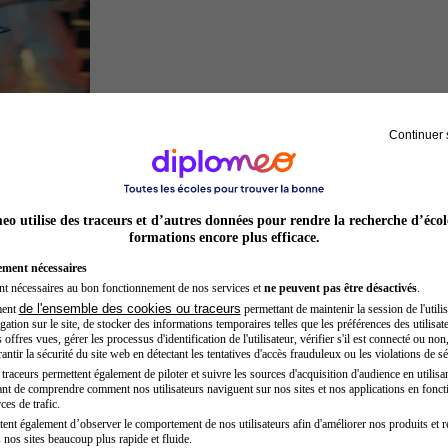
Continuer 
Inspecteur de police
o utilise des traceurs et d’autres données pour rendre la recherche d’écol
formations encore plus efficace.
ement nécessaires
nt nécessaires au bon fonctionnement de nos services et
ne peuvent pas être désactivés
.
de l'ensemble des cookies ou traceurs
ment
permettant de maintenir la session de l'utilis
ation sur le site, de stocker des informations temporaires telles que les préférences des utilisate
offres vues, gérer les processus d'identification de l'utilisateur, vérifier s'il est connecté ou non,
ntir la sécurité du site web en détectant les tentatives d'accès frauduleux ou les violations de sé
raceurs permettent également de piloter et suivre les sources d'acquisition d'audience en utilisan
nt de comprendre comment nos utilisateurs naviguent sur nos sites et nos applications en fonct
Sage-femme
ces de trafic.
tent également d’observer le comportement de nos utilisateurs afin d'améliorer nos produits et r
 nos sites beaucoup plus rapide et fluide.