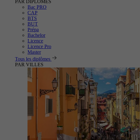
PAR DIPLÔMES
Bac PRO
CAP
BTS
BUT
Prépa
Bachelor
Licence
Licence Pro
Master
Tous les diplômes
PAR VILLES