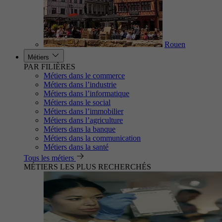
Rouen
Métiers
PAR FILIÈRES
Métiers dans le commerce
Métiers dans l’industrie
Métiers dans l’informatique
Métiers dans le social
Métiers dans l’immobilier
Métiers dans l’agriculture
Métiers dans la banque
Métiers dans la communication
Métiers dans la santé
Tous les métiers
MÉTIERS LES PLUS RECHERCHÉS