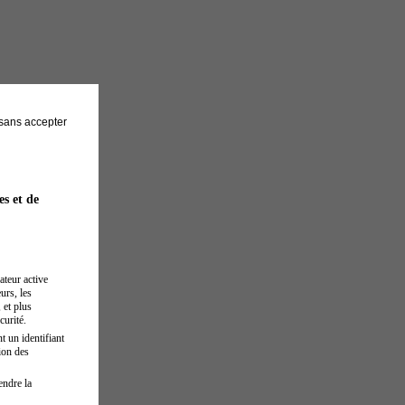
sans accepter
es et de
ateur active
urs, les
 et plus
curité.
t un identifiant
ion des
endre la