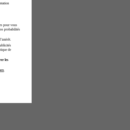
ntation
urs pour vous
os probabilités
’intérêt.
blicités
tique de
er les
ies
.