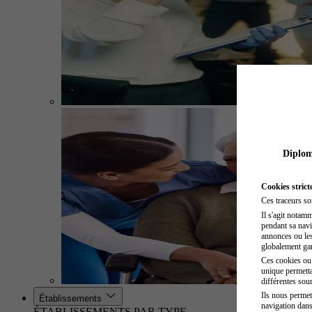
Diplome
Cookies strict
Ces traceurs so
Il s'agit notam
pendant sa navig
annonces ou les 
globalement gara
Ces cookies ou t
unique permetta
différentes sour
Ils nous permet
Établissements
navigation dans
ÉTABLISSEMENTS PAR TYPE