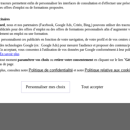
traceurs permettent enfin de personnaliser les interfaces de consultation et d'effectuer une prése
es offres d'emploi ou de formations proposées.
itaires
cord
, nous et nos partenaires (Facebook, Google Ads, Critéo, Bing,) pouvons utiliser des trace
blicités pour des offres d’emploi ou des offres de formations personnalisés afin d’augmenter v
dement un emploi ou une formation.
personnalisent ces publicités en fonction de votre navigation, de votre profil et de vos centres d
des technologies Google (ex : Google Ads) pour mesurer l'audience et proposer des contenus/pu
En acceptant, vous consentez à l'utilisation de vos données par Google conformément à leur poli
En savoir plus
 tout moment
paramétrer vos choix
ou
retirer votre consentement
en cliquant sur le lien "
Gér
as de page.
Politique de confidentialité
Politique relative aux cook
plus, consultez notre
et notre
Personnaliser mes choix
Tout accepter