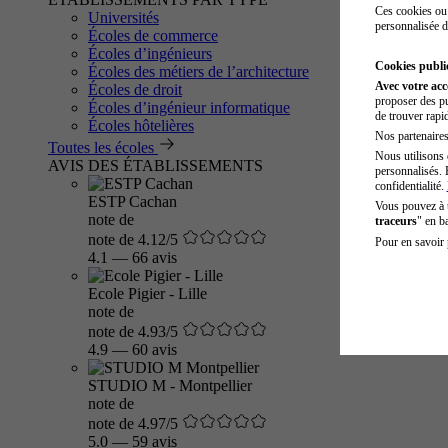
Ces cookies ou 
Universités
personnalisée d
Écoles de commerce
Écoles d’ingénieurs
Cookies public
Écoles des métiers de l’architecture
Avec votre ac
Écoles de droit
proposer des pu
Écoles d’ingénieur informatique
de trouver rapi
Écoles hôtelières
Nos partenaires 
Toutes les écoles
Nous utilisons 
AVIS DES ÉTABLISSEMENTS
personnalisés. 
confidentialité.
ESTP Cachan
Vous pouvez à
note de
traceurs
" en b
note de 4.12/5
Pour en savoir 
4.1
—
66 avis
Ecole Pigier - Lille
note de
note de 4.93/5
4.9
—
60 avis
STUDIO M - Montpellier
note de
note de 4.97/5
5.0
—
59 avis