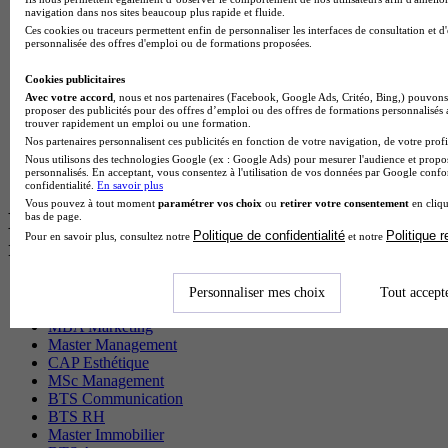
navigation dans nos sites beaucoup plus rapide et fluide.
MSc Marketing Digital en alternance
Ces cookies ou traceurs permettent enfin de personnaliser les interfaces de consultation et d
BTS Gpme en alternance
personnalisée des offres d'emploi ou de formations proposées.
Cap Electricien en alternance
BTS Gpn en alternance
Cookies publicitaires
BTS Domotique en alternance
Avec votre accord
, nous et nos partenaires (Facebook, Google Ads, Critéo, Bing,) pouvons 
BAC Pro Agora en alternance
proposer des publicités pour des offres d’emploi ou des offres de formations personnalisés
BTS Sta en alternance
trouver rapidement un emploi ou une formation.
BTS Iris en alternance
Nos partenaires personnalisent ces publicités en fonction de votre navigation, de votre profil
BTS Tpl en alternance
Nous utilisons des technologies Google (ex : Google Ads) pour mesurer l'audience et propos
personnalisés. En acceptant, vous consentez à l'utilisation de vos données par Google conf
BTS Ati en alternance
confidentialité.
En savoir plus
Vous pouvez à tout moment
paramétrer vos choix
ou
retirer votre consentement
en cliqu
Les diplômes par filière les plus
bas de page.
Politique de confidentialité
Politique 
Pour en savoir plus, consultez notre
et notre
recherchés
CS Sport
Personnaliser mes choix
Tout accept
Master Sport
MBA Marketing
Master Management
CAP Esthétique
MSc Management
BTS Communication
BTS RH
Master Immobilier