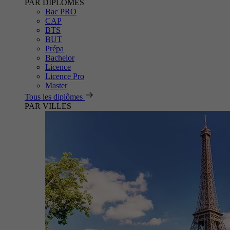
PAR DIPLÔMES
Bac PRO
CAP
BTS
BUT
Prépa
Bachelor
Licence
Licence Pro
Master
Tous les diplômes
PAR VILLES