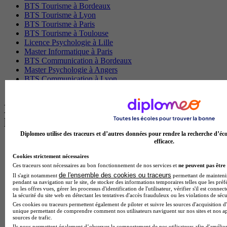
BTS Tourisme à Bordeaux
BTS Tourisme à Lyon
BTS Tourisme à Paris
BTS Tourisme à Toulouse
Licence Psychologie à Lille
Master Informatique à Paris
BTS Communication à Bordeaux
Master Psychologie à Angers
BTS Communication à Lyon
BTS Ndrc à Lyon
Les intitulés de diplôme par alternance
les plus recherchés
Diplomeo utilise des traceurs et d’autres données pour rendre la recherche d’éco
efficace.
BTS Esf en alternance
BTS Dietetique en alternance
Cookies strictement nécessaires
BTS Mco en alternance
Ces traceurs sont nécessaires au bon fonctionnement de nos services et
ne peuvent pas être 
BTS Pi en alternance
de l'ensemble des cookies ou traceurs
Il s'agit notamment
permettant de maintenir 
BTS Sp3s en alternance
pendant sa navigation sur le site, de stocker des informations temporaires telles que les préf
ou les offres vues, gérer les processus d'identification de l'utilisateur, vérifier s'il est conn
Master CCA en alternance
la sécurité du site web en détectant les tentatives d'accès frauduleux ou les violations de sécu
BTS Ndrc en alternance
Ces cookies ou traceurs permettent également de piloter et suivre les sources d'acquisition d'
BTS Sam en alternance
unique permettant de comprendre comment nos utilisateurs naviguent sur nos sites et nos ap
Cap Fleuriste en alternance
sources de trafic.
BTS Sio en alternance
Ils nous permettent également d’observer le comportement de nos utilisateurs afin d'amélior