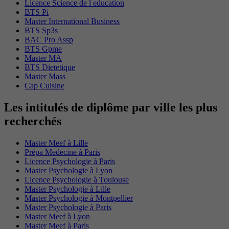
Licence Science de l education
BTS Pi
Master International Business
BTS Sp3s
BAC Pro Assp
BTS Gpme
Master MA
BTS Dietetique
Master Mass
Cap Cuisine
Les intitulés de diplôme par ville les plus
recherchés
Master Meef à Lille
Prépa Medecine à Paris
Licence Psychologie à Paris
Master Psychologie à Lyon
Licence Psychologie à Toulouse
Master Psychologie à Lille
Master Psychologie à Montpellier
Master Psychologie à Paris
Master Meef à Lyon
Master Meef à Paris