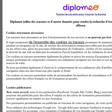
Master Informatique à Paris
BTS Communication à Bordeaux
Master Psychologie à Angers
BTS Communication à Lyon
BTS Ndrc à Lyon
Diplomeo utilise des traceurs et d’autres données pour rendre la recherche d’éco
efficace.
Les intitulés de diplôme par alternance
Cookies strictement nécessaires
les plus recherchés
Ces traceurs sont nécessaires au bon fonctionnement de nos services et
ne peuvent pas être 
de l'ensemble des cookies ou traceurs
Il s'agit notamment
permettant de maintenir 
pendant sa navigation sur le site, de stocker des informations temporaires telles que les préf
BTS Esf en alternance
ou les offres vues, gérer les processus d'identification de l'utilisateur, vérifier s'il est conn
la sécurité du site web en détectant les tentatives d'accès frauduleux ou les violations de sécu
BTS Dietetique en alternance
Ces cookies ou traceurs permettent également de piloter et suivre les sources d'acquisition d'
BTS Mco en alternance
unique permettant de comprendre comment nos utilisateurs naviguent sur nos sites et nos ap
BTS Pi en alternance
sources de trafic.
BTS Sp3s en alternance
Ils nous permettent également d’observer le comportement de nos utilisateurs afin d'amélior
Master CCA en alternance
navigation dans nos sites beaucoup plus rapide et fluide.
BTS Ndrc en alternance
Ces cookies ou traceurs permettent enfin de personnaliser les interfaces de consultation et d
personnalisée des offres d'emploi ou de formations proposées.
BTS Sam en alternance
Cap Fleuriste en alternance
Cookies publicitaires
BTS Sio en alternance
Avec votre accord
, nous et nos partenaires (Facebook, Google Ads, Critéo, Bing,) pouvons 
MSc Marketing Digital en alternance
proposer des publicités pour des offres d’emploi ou des offres de formations personnalisés
BTS Gpme en alternance
trouver rapidement un emploi ou une formation.
Cap Electricien en alternance
Nos partenaires personnalisent ces publicités en fonction de votre navigation, de votre profil
BTS Gpn en alternance
Nous utilisons des technologies Google (ex : Google Ads) pour mesurer l'audience et propos
personnalisés. En acceptant, vous consentez à l'utilisation de vos données par Google conf
BTS Domotique en alternance