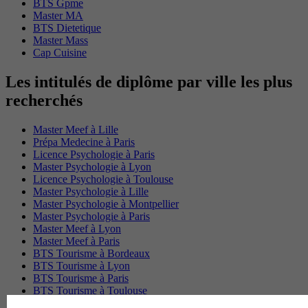
BTS Gpme
Master MA
BTS Dietetique
Master Mass
Cap Cuisine
Les intitulés de diplôme par ville les plus
recherchés
Master Meef à Lille
Prépa Medecine à Paris
Licence Psychologie à Paris
Master Psychologie à Lyon
Licence Psychologie à Toulouse
Master Psychologie à Lille
Master Psychologie à Montpellier
Master Psychologie à Paris
Master Meef à Lyon
Master Meef à Paris
BTS Tourisme à Bordeaux
BTS Tourisme à Lyon
BTS Tourisme à Paris
BTS Tourisme à Toulouse
Licence Psychologie à Lille