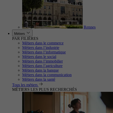
Rennes
Métiers
PAR FILIÈRES
Métiers dans le commerce
Métiers dans l’industrie
Métiers dans l’informatique
Métiers dans le social
Métiers dans l’immobilier
Métiers dans l’agriculture
Métiers dans la banque
Métiers dans la communication
Métiers dans la santé
Tous les métiers
MÉTIERS LES PLUS RECHERCHÉS