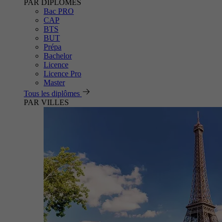
PAR DIPLÔMES
Bac PRO
CAP
BTS
BUT
Prépa
Bachelor
Licence
Licence Pro
Master
Tous les diplômes
PAR VILLES