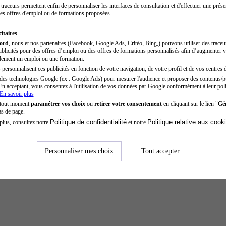
traceurs permettent enfin de personnaliser les interfaces de consultation et d'effectuer une prése
es offres d'emploi ou de formations proposées.
itaires
cord
, nous et nos partenaires (Facebook, Google Ads, Critéo, Bing,) pouvons utiliser des trace
blicités pour des offres d’emploi ou des offres de formations personnalisés afin d’augmenter v
dement un emploi ou une formation.
personnalisent ces publicités en fonction de votre navigation, de votre profil et de vos centres d
des technologies Google (ex : Google Ads) pour mesurer l'audience et proposer des contenus/pu
En acceptant, vous consentez à l'utilisation de vos données par Google conformément à leur poli
En savoir plus
 tout moment
paramétrer vos choix
ou
retirer votre consentement
en cliquant sur le lien "
Gér
as de page.
Politique de confidentialité
Politique relative aux cook
plus, consultez notre
et notre
Personnaliser mes choix
Tout accepter