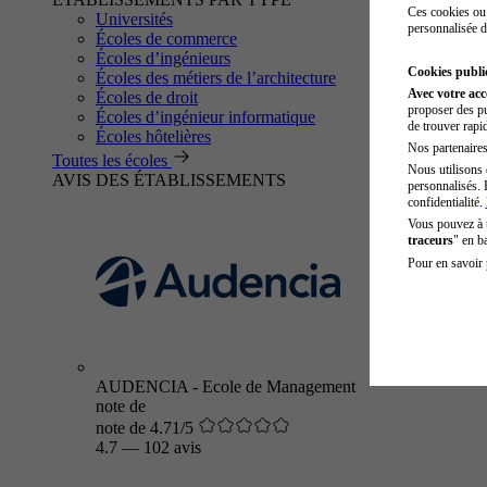
Ces cookies ou 
Universités
personnalisée d
Écoles de commerce
Écoles d’ingénieurs
Cookies public
Écoles des métiers de l’architecture
Avec votre ac
Écoles de droit
proposer des pu
Écoles d’ingénieur informatique
de trouver rapi
Écoles hôtelières
Nos partenaires 
Toutes les écoles
Nous utilisons 
AVIS DES ÉTABLISSEMENTS
personnalisés. 
confidentialité.
Vous pouvez à
traceurs
" en b
Pour en savoir 
AUDENCIA - Ecole de Management
note de
note de 4.71/5
4.7
—
102 avis