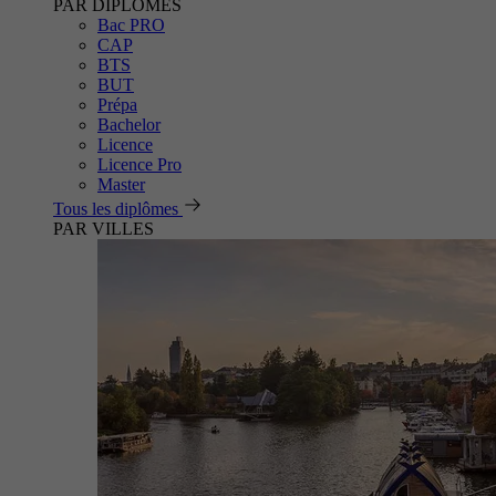
PAR DIPLÔMES
Bac PRO
CAP
BTS
BUT
Prépa
Bachelor
Licence
Licence Pro
Master
Tous les diplômes
PAR VILLES