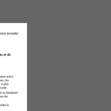
sans accepter
es et de
ateur active
urs, les
 et plus
curité.
t un identifiant
ion des
endre la