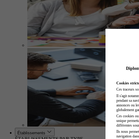
Diplome
Cookies strict
Ces traceurs so
Il s'agit notam
pendant sa navig
annonces ou les 
globalement gara
Ces cookies ou t
unique permetta
différentes sour
Ils nous permet
Établissements
navigation dans
ÉTABLISSEMENTS PAR TYPE