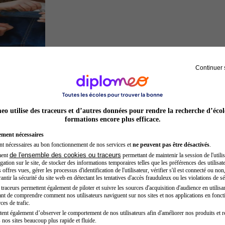
Continuer 
Auxiliaire de puériculture
o utilise des traceurs et d’autres données pour rendre la recherche d’écol
formations encore plus efficace.
ement nécessaires
nt nécessaires au bon fonctionnement de nos services et
ne peuvent pas être désactivés
.
de l'ensemble des cookies ou traceurs
ment
permettant de maintenir la session de l'utilis
ation sur le site, de stocker des informations temporaires telles que les préférences des utilisate
offres vues, gérer les processus d'identification de l'utilisateur, vérifier s'il est connecté ou non,
ntir la sécurité du site web en détectant les tentatives d'accès frauduleux ou les violations de sé
raceurs permettent également de piloter et suivre les sources d'acquisition d'audience en utilisan
nt de comprendre comment nos utilisateurs naviguent sur nos sites et nos applications en fonct
Développeur web
ces de trafic.
tent également d’observer le comportement de nos utilisateurs afin d'améliorer nos produits et r
 nos sites beaucoup plus rapide et fluide.