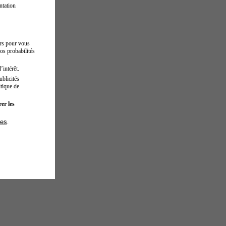
ntation
urs pour vous
os probabilités
’intérêt.
blicités
tique de
er les
ies
.