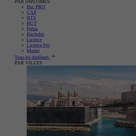
PAR DIPLÔMES
Bac PRO
CAP
BTS
BUT
Prépa
Bachelor
Licence
Licence Pro
Master
Tous les diplômes
PAR VILLES