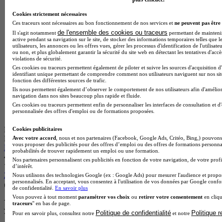
Cookies strictement nécessaires
Ces traceurs sont nécessaires au bon fonctionnement de nos services et
ne peuvent pas être 
de l'ensemble des cookies ou traceurs
Il s'agit notamment
permettant de maintenir 
active pendant sa navigation sur le site, de stocker des informations temporaires telles que l
utilisateurs, les annonces ou les offres vues, gérer les processus d'identification de l'utilisateu
ou non, et plus globalement garantir la sécurité du site web en détectant les tentatives d'acc
violations de sécurité.
Ces cookies ou traceurs permettent également de piloter et suivre les sources d'acquisition d
identifiant unique permettant de comprendre comment nos utilisateurs naviguent sur nos site
fonction des différentes sources de trafic.
Ils nous permettent également d’observer le comportement de nos utilisateurs afin d'amélior
navigation dans nos sites beaucoup plus rapide et fluide.
Ces cookies ou traceurs permettent enfin de personnaliser les interfaces de consultation et d
personnalisée des offres d'emploi ou de formations proposées.
École partenaire
Cookies publicitaires
ESG Finance
Avec votre accord
, nous et nos partenaires (Facebook, Google Ads, Critéo, Bing,) pouvons 
vous proposer des publicités pour des offres d’emploi ou des offres de formations personna
Mastère 2 - Gestion de Patrimoine et Gestion privée
probabilités de trouver rapidement un emploi ou une formation.
4.0
Nos partenaires personnalisent ces publicités en fonction de votre navigation, de votre profi
d’intérêt.
20 avis
Nous utilisons des technologies Google (ex : Google Ads) pour mesurer l'audience et propos
personnalisés. En acceptant, vous consentez à l'utilisation de vos données par Google conf
de confidentialité.
En savoir plus
Courbevoie 92400
Vous pouvez à tout moment
paramétrer vos choix
ou
retirer votre consentement
en cliqu
Alternance possible
traceurs
" en bas de page.
Je m’informe gratuitement
Politique de confidentialité
Politique 
Pour en savoir plus, consultez notre
et notre
Voir plus de formations similaires