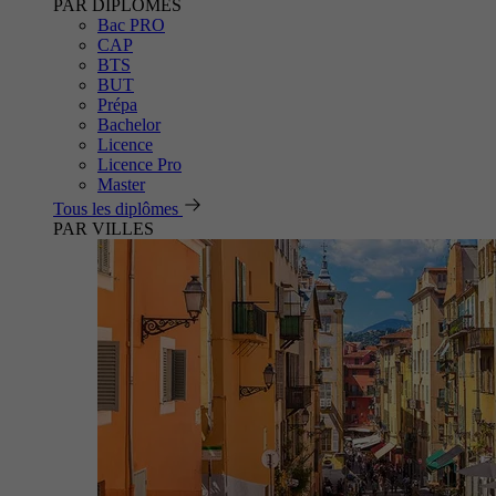
PAR DIPLÔMES
Bac PRO
CAP
BTS
BUT
Prépa
Bachelor
Licence
Licence Pro
Master
Tous les diplômes
PAR VILLES