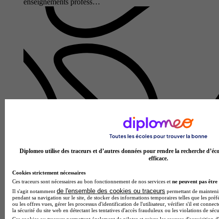
enseignements profess…
Lycée polyvalent des métiers Stéphane Hessel
CAP - Équipier polyvalent du commerce
Épernay 51200
Diplomeo utilise des traceurs et d’autres données pour rendre la recherche d’éco
CAP Équipier polyvalent du commerce – Lycée polyvalent
efficace.
des métiers Stéphane Hessel Le CAP Équipier polyvalent du
commerce, préparé sur 2 ans en alternance au Lycée
Cookies strictement nécessaires
polyvalent des…
Ces traceurs sont nécessaires au bon fonctionnement de nos services et
ne peuvent pas être 
de l'ensemble des cookies ou traceurs
Il s'agit notamment
permettant de maintenir 
pendant sa navigation sur le site, de stocker des informations temporaires telles que les préf
ou les offres vues, gérer les processus d'identification de l'utilisateur, vérifier s'il est conn
la sécurité du site web en détectant les tentatives d'accès frauduleux ou les violations de sécu
Ces cookies ou traceurs permettent également de piloter et suivre les sources d'acquisition d'