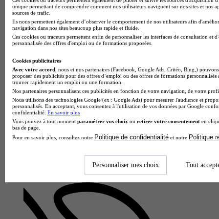
unique permettant de comprendre comment nos utilisateurs naviguent sur nos sites et nos ap
sources de trafic.
Ils nous permettent également d’observer le comportement de nos utilisateurs afin d'amélior
navigation dans nos sites beaucoup plus rapide et fluide.
Ces cookies ou traceurs permettent enfin de personnaliser les interfaces de consultation et d
personnalisée des offres d'emploi ou de formations proposées.
Cookies publicitaires
Avec votre accord
, nous et nos partenaires (Facebook, Google Ads, Critéo, Bing,) pouvons 
proposer des publicités pour des offres d’emploi ou des offres de formations personnalisés
Lycée Roberval
trouver rapidement un emploi ou une formation.
CAP - Équipier polyvalent du commerce
Nos partenaires personnalisent ces publicités en fonction de votre navigation, de votre profil
Nous utilisons des technologies Google (ex : Google Ads) pour mesurer l'audience et propos
Breuil-le-Vert 60600
personnalisés. En acceptant, vous consentez à l'utilisation de vos données par Google conf
confidentialité.
En savoir plus
Le CAP équipier polyvalent du commerce proposé par le
Vous pouvez à tout moment
paramétrer vos choix
ou
retirer votre consentement
en cliqu
Lycée Roberval forme aux métiers essentiels de la vente et de
bas de page.
la distribution. Les étudiants y apprennent à réceptionner et
Politique de confidentialité
Politique 
Pour en savoir plus, consultez notre
et notre
stocker…
Personnaliser mes choix
Tout accept