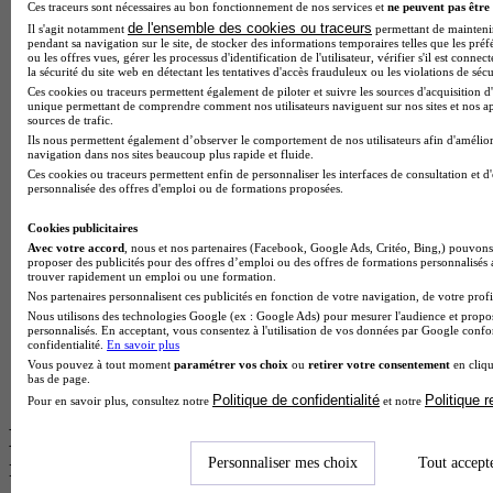
Ces traceurs sont nécessaires au bon fonctionnement de nos services et
ne peuvent pas être 
BTS Esf en alternance
de l'ensemble des cookies ou traceurs
Il s'agit notamment
permettant de maintenir 
BTS Dietetique en alternance
pendant sa navigation sur le site, de stocker des informations temporaires telles que les préf
BTS Mco en alternance
ou les offres vues, gérer les processus d'identification de l'utilisateur, vérifier s'il est conn
la sécurité du site web en détectant les tentatives d'accès frauduleux ou les violations de sécu
BTS Pi en alternance
Ces cookies ou traceurs permettent également de piloter et suivre les sources d'acquisition d'
BTS Sp3s en alternance
unique permettant de comprendre comment nos utilisateurs naviguent sur nos sites et nos ap
Master CCA en alternance
sources de trafic.
BTS Ndrc en alternance
Ils nous permettent également d’observer le comportement de nos utilisateurs afin d'amélior
BTS Sam en alternance
navigation dans nos sites beaucoup plus rapide et fluide.
Cap Fleuriste en alternance
Ces cookies ou traceurs permettent enfin de personnaliser les interfaces de consultation et d
personnalisée des offres d'emploi ou de formations proposées.
BTS Sio en alternance
MSc Marketing Digital en alternance
Cookies publicitaires
BTS Gpme en alternance
Avec votre accord
, nous et nos partenaires (Facebook, Google Ads, Critéo, Bing,) pouvons 
Cap Electricien en alternance
proposer des publicités pour des offres d’emploi ou des offres de formations personnalisés
BTS Gpn en alternance
trouver rapidement un emploi ou une formation.
BTS Domotique en alternance
Nos partenaires personnalisent ces publicités en fonction de votre navigation, de votre profil
BAC Pro Agora en alternance
Nous utilisons des technologies Google (ex : Google Ads) pour mesurer l'audience et propos
BTS Sta en alternance
personnalisés. En acceptant, vous consentez à l'utilisation de vos données par Google conf
confidentialité.
En savoir plus
BTS Iris en alternance
Vous pouvez à tout moment
paramétrer vos choix
ou
retirer votre consentement
en cliqu
BTS Tpl en alternance
bas de page.
BTS Ati en alternance
Politique de confidentialité
Politique 
Pour en savoir plus, consultez notre
et notre
Les diplômes par filière les plus
recherchés
Personnaliser mes choix
Tout accept