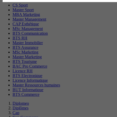
CS Sport
Master Sport
MBA Marketing
Master Management
CAP Esthétique
MSc Management
BTS Communication
BTS RH
Master Immobilier
BTS Assurance
MSc Marketing
Master Marketing
BTS Tourisme
BAC Pro Commerce
Licence RH
BTS Electronique
Licence Informatique
Master Ressources humaines
BUT Informatique
BTS Commerce
Diplomeo
Diplômes
Cap