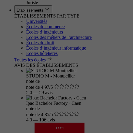
Juriste
Établissements
ÉTABLISSEMENTS PAR TYPE
Universités
Écoles de commerce
Écoles d’ingénieurs
Écoles des métiers de l’architecture
Écoles de droit
Écoles d’ingénieur informatique
Écoles hôtelières
Toutes les écoles
AVIS DES ÉTABLISSEMENTS
STUDIO M - Montpellier
note de
note de 4.97/5
5.0
—
59 avis
Ipac Bachelor Factory - Caen
note de
note de 4.85/5
4.9
—
106 avis