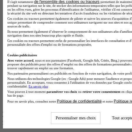
BTS Esf en alternance
de l'ensemble des cookies ou traceurs
Il s'agit notamment
permettant de maintenir 
pendant sa navigation sur le site, de stocker des informations temporaires telles que les préf
BTS Dietetique en alternance
ou les offres vues, gérer les processus d'identification de l'utilisateur, vérifier s'il est conn
BTS Mco en alternance
la sécurité du site web en détectant les tentatives d'accès frauduleux ou les violations de sécu
BTS Pi en alternance
Ces cookies ou traceurs permettent également de piloter et suivre les sources d'acquisition d'
BTS Sp3s en alternance
unique permettant de comprendre comment nos utilisateurs naviguent sur nos sites et nos ap
sources de trafic.
Master CCA en alternance
Ils nous permettent également d’observer le comportement de nos utilisateurs afin d'amélior
BTS Ndrc en alternance
navigation dans nos sites beaucoup plus rapide et fluide.
BTS Sam en alternance
Ces cookies ou traceurs permettent enfin de personnaliser les interfaces de consultation et d
Cap Fleuriste en alternance
personnalisée des offres d'emploi ou de formations proposées.
BTS Sio en alternance
MSc Marketing Digital en alternance
Cookies publicitaires
BTS Gpme en alternance
Avec votre accord
, nous et nos partenaires (Facebook, Google Ads, Critéo, Bing,) pouvons 
Cap Electricien en alternance
proposer des publicités pour des offres d’emploi ou des offres de formations personnalisés
trouver rapidement un emploi ou une formation.
BTS Gpn en alternance
Nos partenaires personnalisent ces publicités en fonction de votre navigation, de votre profil
BTS Domotique en alternance
Nous utilisons des technologies Google (ex : Google Ads) pour mesurer l'audience et propos
BAC Pro Agora en alternance
personnalisés. En acceptant, vous consentez à l'utilisation de vos données par Google conf
BTS Sta en alternance
confidentialité.
En savoir plus
BTS Iris en alternance
Vous pouvez à tout moment
paramétrer vos choix
ou
retirer votre consentement
en cliqu
bas de page.
BTS Tpl en alternance
Politique de confidentialité
Politique 
BTS Ati en alternance
Pour en savoir plus, consultez notre
et notre
Les diplômes par filière les plus
Personnaliser mes choix
Tout accept
recherchés