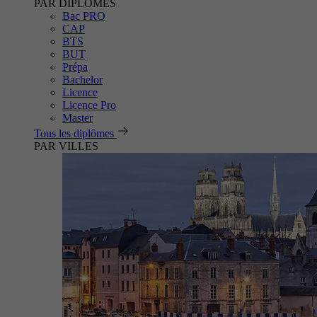
PAR DIPLÔMES
Bac PRO
CAP
BTS
BUT
Prépa
Bachelor
Licence
Licence Pro
Master
Tous les diplômes
PAR VILLES