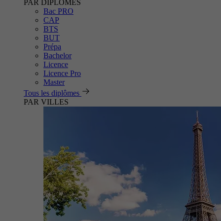
PAR DIPLÔMES
Bac PRO
CAP
BTS
BUT
Prépa
Bachelor
Licence
Licence Pro
Master
Tous les diplômes
PAR VILLES