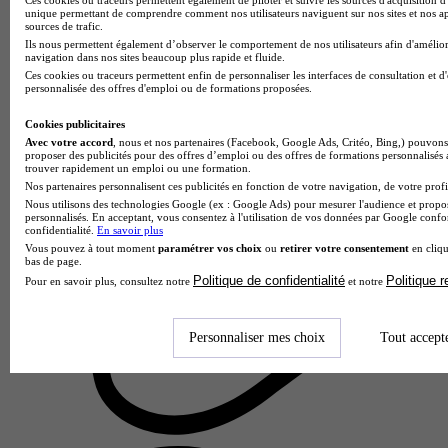
unique permettant de comprendre comment nos utilisateurs naviguent sur nos sites et nos ap
sources de trafic.
Ils nous permettent également d’observer le comportement de nos utilisateurs afin d'amélior
navigation dans nos sites beaucoup plus rapide et fluide.
Ces cookies ou traceurs permettent enfin de personnaliser les interfaces de consultation et d
personnalisée des offres d'emploi ou de formations proposées.
Cookies publicitaires
Avec votre accord
, nous et nos partenaires (Facebook, Google Ads, Critéo, Bing,) pouvons 
proposer des publicités pour des offres d’emploi ou des offres de formations personnalisés
trouver rapidement un emploi ou une formation.
Nos partenaires personnalisent ces publicités en fonction de votre navigation, de votre profil
Nous utilisons des technologies Google (ex : Google Ads) pour mesurer l'audience et propos
personnalisés. En acceptant, vous consentez à l'utilisation de vos données par Google conf
Sup'Arcades
confidentialité.
En savoir plus
BTS - Commerce international
Vous pouvez à tout moment
paramétrer vos choix
ou
retirer votre consentement
en cliqu
bas de page.
Dijon 21000
Politique de confidentialité
Politique 
Pour en savoir plus, consultez notre
et notre
Le BTS Commerce International de Sup'Arcades forme des
professionnels polyvalents capables d'évoluer dans un
environnement économique mondialisé. Au programme :
Personnaliser mes choix
Tout accept
maîtrise des techniques d…