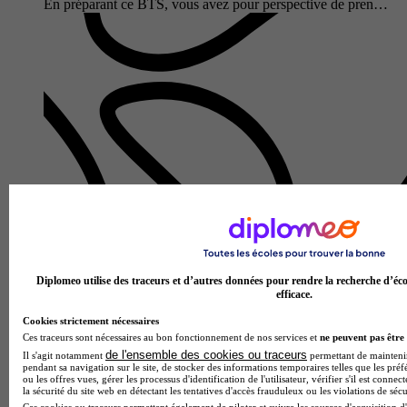
En préparant ce BTS, vous avez pour perspective de pren…
Lycée polyvalent Le Castel
BTS - Management commercial opérationnel
3.3
Diplomeo utilise des traceurs et d’autres données pour rendre la recherche d’éco
efficace.
4 avis
Dijon 21000
Cookies strictement nécessaires
Le BTS Management Commercial Opérationnel au Lycée
Ces traceurs sont nécessaires au bon fonctionnement de nos services et
ne peuvent pas être 
polyvalent Le Castel forme en 2 ans des responsables
de l'ensemble des cookies ou traceurs
Il s'agit notamment
permettant de maintenir 
pendant sa navigation sur le site, de stocker des informations temporaires telles que les préf
opérationnels capables de piloter une activité commerciale
ou les offres vues, gérer les processus d'identification de l'utilisateur, vérifier s'il est conn
dans toute sa complexit…
la sécurité du site web en détectant les tentatives d'accès frauduleux ou les violations de sécu
Ces cookies ou traceurs permettent également de piloter et suivre les sources d'acquisition d'