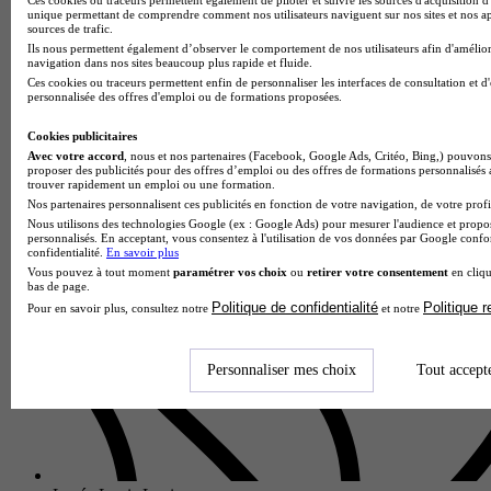
unique permettant de comprendre comment nos utilisateurs naviguent sur nos sites et nos ap
sources de trafic.
Ils nous permettent également d’observer le comportement de nos utilisateurs afin d'amélior
navigation dans nos sites beaucoup plus rapide et fluide.
Ces cookies ou traceurs permettent enfin de personnaliser les interfaces de consultation et d
Lycée général et technologique privé Notre-Dame des Anges
personnalisée des offres d'emploi ou de formations proposées.
BTS - Management commercial opérationnel
Cookies publicitaires
Belfort 90000
Avec votre accord
, nous et nos partenaires (Facebook, Google Ads, Critéo, Bing,) pouvons 
Le BTS Management Commercial Opérationnel du Lycée
proposer des publicités pour des offres d’emploi ou des offres de formations personnalisés
général et technologique privé Notre-Dame des Anges forme
trouver rapidement un emploi ou une formation.
des professionnels polyvalents du commerce et de la vente.
Nos partenaires personnalisent ces publicités en fonction de votre navigation, de votre profil
Au cœur du program…
Nous utilisons des technologies Google (ex : Google Ads) pour mesurer l'audience et propos
personnalisés. En acceptant, vous consentez à l'utilisation de vos données par Google conf
confidentialité.
En savoir plus
Vous pouvez à tout moment
paramétrer vos choix
ou
retirer votre consentement
en cliqu
bas de page.
Politique de confidentialité
Politique 
Pour en savoir plus, consultez notre
et notre
Personnaliser mes choix
Tout accept