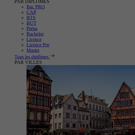
PAR DIPLÔMES
Bac PRO
CAP
BTS
BUT
Prépa
Bachelor
Licence
Licence Pro
Master
Tous les diplômes
PAR VILLES