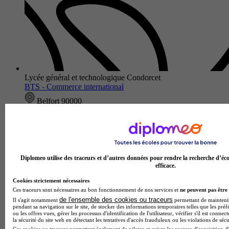
Lycée général et technologique Condorcet
BTS - Commerce international
Belfort 90000
Le BTS Commerce International du Lycée général et
technologique Condorcet forme des professionnels
polyvalents maîtrisant les enjeux du commerce mondial. Cette
formation complète dévelop…
Diplomeo utilise des traceurs et d’autres données pour rendre la recherche d’éco
efficace.
Cookies strictement nécessaires
Ces traceurs sont nécessaires au bon fonctionnement de nos services et
ne peuvent pas être 
de l'ensemble des cookies ou traceurs
Il s'agit notamment
permettant de maintenir 
pendant sa navigation sur le site, de stocker des informations temporaires telles que les préf
ou les offres vues, gérer les processus d'identification de l'utilisateur, vérifier s'il est conn
la sécurité du site web en détectant les tentatives d'accès frauduleux ou les violations de sécu
Ces cookies ou traceurs permettent également de piloter et suivre les sources d'acquisition d'