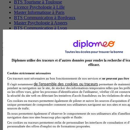
BTS Tourisme à Toulouse
Licence Psychologie à Lille
Master Informatique à Paris
BTS Communication à Bordeaux
Master Psychologie à Angers
BTS Communication à Lyon
BTS Ndrc à Lyon
Les intitulés de diplôme par alternance
les plus recherchés
Diplomeo utilise des traceurs et d’autres données pour rendre la recherche d’éco
efficace.
BTS Esf en alternance
BTS Dietetique en alternance
Cookies strictement nécessaires
BTS Mco en alternance
Ces traceurs sont nécessaires au bon fonctionnement de nos services et
ne peuvent pas être 
BTS Pi en alternance
de l'ensemble des cookies ou traceurs
Il s'agit notamment
permettant de maintenir 
BTS Sp3s en alternance
pendant sa navigation sur le site, de stocker des informations temporaires telles que les préf
Master CCA en alternance
ou les offres vues, gérer les processus d'identification de l'utilisateur, vérifier s'il est conn
la sécurité du site web en détectant les tentatives d'accès frauduleux ou les violations de sécu
BTS Ndrc en alternance
Ces cookies ou traceurs permettent également de piloter et suivre les sources d'acquisition d'
BTS Sam en alternance
unique permettant de comprendre comment nos utilisateurs naviguent sur nos sites et nos ap
Cap Fleuriste en alternance
sources de trafic.
BTS Sio en alternance
Ils nous permettent également d’observer le comportement de nos utilisateurs afin d'amélior
MSc Marketing Digital en alternance
navigation dans nos sites beaucoup plus rapide et fluide.
BTS Gpme en alternance
Ces cookies ou traceurs permettent enfin de personnaliser les interfaces de consultation et d
personnalisée des offres d'emploi ou de formations proposées.
Cap Electricien en alternance