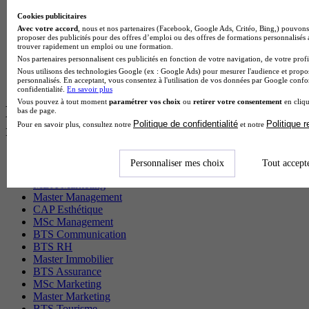
BTS Gpn en alternance
Cookies publicitaires
BTS Domotique en alternance
Avec votre accord
, nous et nos partenaires (Facebook, Google Ads, Critéo, Bing,) pouvons 
BAC Pro Agora en alternance
proposer des publicités pour des offres d’emploi ou des offres de formations personnalisés
BTS Sta en alternance
trouver rapidement un emploi ou une formation.
BTS Iris en alternance
Nos partenaires personnalisent ces publicités en fonction de votre navigation, de votre profil
BTS Tpl en alternance
Nous utilisons des technologies Google (ex : Google Ads) pour mesurer l'audience et propos
personnalisés. En acceptant, vous consentez à l'utilisation de vos données par Google conf
BTS Ati en alternance
confidentialité.
En savoir plus
Vous pouvez à tout moment
paramétrer vos choix
ou
retirer votre consentement
en cliqu
Les diplômes par filière les plus
bas de page.
Politique de confidentialité
Politique 
Pour en savoir plus, consultez notre
et notre
recherchés
CS Sport
Personnaliser mes choix
Tout accept
Master Sport
MBA Marketing
Master Management
CAP Esthétique
MSc Management
BTS Communication
BTS RH
Master Immobilier
BTS Assurance
MSc Marketing
Master Marketing
BTS Tourisme