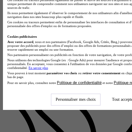
unique permettant de comprendre comment nos utilisateurs naviguent sur nos sites et nos ap
sources de trafic.
Ils nous permettent également d’observer le comportement de nos utilisateurs afin d'amélior
navigation dans nos sites beaucoup plus rapide et fluide.
Ces cookies ou traceurs permettent enfin de personnaliser les interfaces de consultation et d
personnalisée des offres d'emploi ou de formations proposées.
Lycée Chrestien de Troyes
BTS - Management commercial opérationnel
Cookies publicitaires
Troyes 10000
Avec votre accord
, nous et nos partenaires (Facebook, Google Ads, Critéo, Bing,) pouvons 
proposer des publicités pour des offres d’emploi ou des offres de formations personnalisés
Le BTS Management Commercial Opérationnel du Lycée
trouver rapidement un emploi ou une formation.
Chrestien de Troyes forme des professionnels polyvalents
Nos partenaires personnalisent ces publicités en fonction de votre navigation, de votre profil
capables de piloter l'activité commerciale d'une unité
Nous utilisons des technologies Google (ex : Google Ads) pour mesurer l'audience et propos
opérationnelle. Les étu…
personnalisés. En acceptant, vous consentez à l'utilisation de vos données par Google conf
confidentialité.
En savoir plus
Vous pouvez à tout moment
paramétrer vos choix
ou
retirer votre consentement
en cliqu
bas de page.
Politique de confidentialité
Politique 
Pour en savoir plus, consultez notre
et notre
Personnaliser mes choix
Tout accept