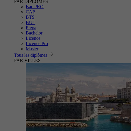
PAR DIPLÔMES
Bac PRO
CAP
BTS
BUT
Prépa
Bachelor
Licence
Licence Pro
Master
Tous les diplômes
PAR VILLES