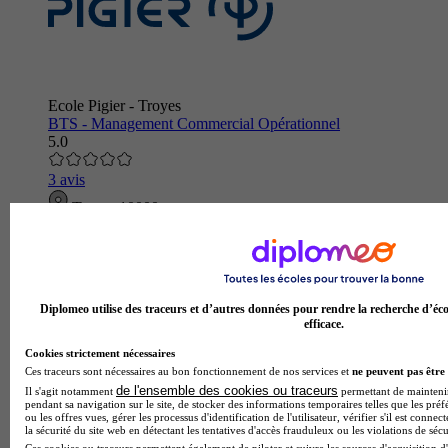
Ecole Pigier - Troyes
BTS - Management Commercial Opérationnel
5.0
3 avis
Troyes 10000
Alternance
Pour s'adapter à l'évolution des métiers du commerce, ce
nouveau BTS remplace le BTS Action commerciale. Le
technicien supérieur en Management des Unités
Commerciales maîtrise les techni…
Diplomeo utilise des traceurs et d’autres données pour rendre la recherche d’éco
efficace.
Cookies strictement nécessaires
Ces traceurs sont nécessaires au bon fonctionnement de nos services et
ne peuvent pas être 
de l'ensemble des cookies ou traceurs
Il s'agit notamment
permettant de maintenir 
pendant sa navigation sur le site, de stocker des informations temporaires telles que les préf
ou les offres vues, gérer les processus d'identification de l'utilisateur, vérifier s'il est conn
la sécurité du site web en détectant les tentatives d'accès frauduleux ou les violations de sécu
Ces cookies ou traceurs permettent également de piloter et suivre les sources d'acquisition d'