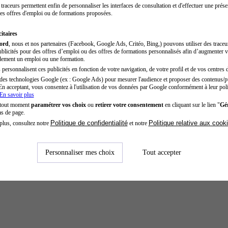
traceurs permettent enfin de personnaliser les interfaces de consultation et d'effectuer une prése
es offres d'emploi ou de formations proposées.
itaires
cord
, nous et nos partenaires (Facebook, Google Ads, Critéo, Bing,) pouvons utiliser des trace
blicités pour des offres d’emploi ou des offres de formations personnalisés afin d’augmenter v
dement un emploi ou une formation.
personnalisent ces publicités en fonction de votre navigation, de votre profil et de vos centres d
des technologies Google (ex : Google Ads) pour mesurer l'audience et proposer des contenus/pu
En acceptant, vous consentez à l'utilisation de vos données par Google conformément à leur poli
En savoir plus
 tout moment
paramétrer vos choix
ou
retirer votre consentement
en cliquant sur le lien "
Gér
as de page.
Politique de confidentialité
Politique relative aux cook
plus, consultez notre
et notre
Personnaliser mes choix
Tout accepter