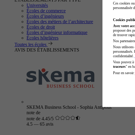
Ces cookies ou 
Universités
personnalisée d
Écoles de commerce
Écoles d’ingénieurs
Cookies public
Écoles des métiers de l’architecture
Avec votre ac
Écoles de droit
proposer des pu
Écoles d’ingénieur informatique
de trouver rapi
Écoles hôtelières
Nos partenaires 
Toutes les écoles
Nous utilisons 
AVIS DES ÉTABLISSEMENTS
personnalisés. 
confidentialité.
Vous pouvez à
traceurs
" en b
Pour en savoir 
SKEMA Business School - Sophia Antipolis
note de
note de 4.45/5
4.5
—
65 avis