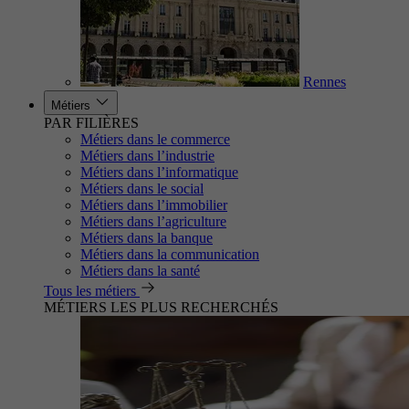
Rennes
Métiers
PAR FILIÈRES
Métiers dans le commerce
Métiers dans l’industrie
Métiers dans l’informatique
Métiers dans le social
Métiers dans l’immobilier
Métiers dans l’agriculture
Métiers dans la banque
Métiers dans la communication
Métiers dans la santé
Tous les métiers
MÉTIERS LES PLUS RECHERCHÉS