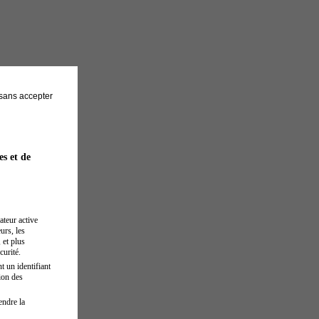
sans accepter
es et de
ateur active
urs, les
 et plus
curité.
t un identifiant
ion des
endre la