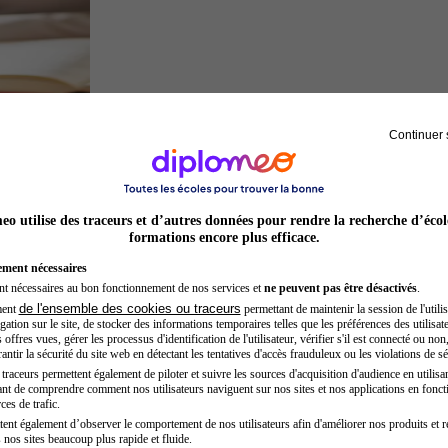
Continuer 
Juriste
o utilise des traceurs et d’autres données pour rendre la recherche d’écol
formations encore plus efficace.
ement nécessaires
nt nécessaires au bon fonctionnement de nos services et
ne peuvent pas être désactivés
.
de l'ensemble des cookies ou traceurs
ment
permettant de maintenir la session de l'utilis
ation sur le site, de stocker des informations temporaires telles que les préférences des utilisate
offres vues, gérer les processus d'identification de l'utilisateur, vérifier s'il est connecté ou non,
ntir la sécurité du site web en détectant les tentatives d'accès frauduleux ou les violations de sé
raceurs permettent également de piloter et suivre les sources d'acquisition d'audience en utilisan
nt de comprendre comment nos utilisateurs naviguent sur nos sites et nos applications en fonct
Hôtesse de l'air steward
ces de trafic.
tent également d’observer le comportement de nos utilisateurs afin d'améliorer nos produits et r
 nos sites beaucoup plus rapide et fluide.