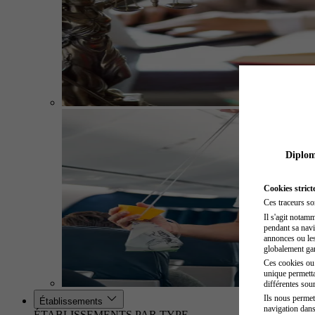
Diplome
Cookies strict
Ces traceurs so
Il s'agit notam
pendant sa navig
annonces ou les 
globalement gara
Ces cookies ou t
unique permetta
différentes sour
Ils nous permet
Établissements
navigation dans
ÉTABLISSEMENTS PAR TYPE