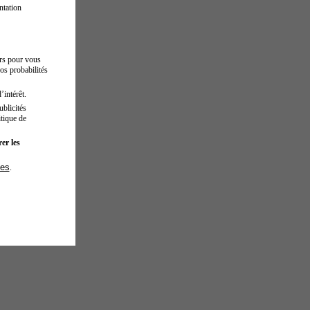
ntation
urs pour vous
os probabilités
’intérêt.
blicités
tique de
er les
ies
.