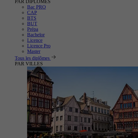
PAR DIPLÔMES
Bac PRO
CAP
BTS
BUT
Prépa
Bachelor
Licence
Licence Pro
Master
Tous les diplômes
PAR VILLES