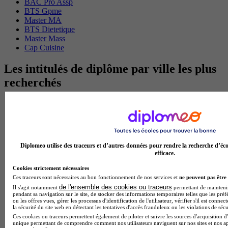
BAC Pro Assp
BTS Gpme
Master MA
BTS Dietetique
Master Mass
Cap Cuisine
Les intitulés de diplôme par ville les plus
recherchés
Master Meef à Lille
Prépa Medecine à Paris
Licence Psychologie à Paris
Master Psychologie à Lyon
Licence Psychologie à Toulouse
Diplomeo utilise des traceurs et d’autres données pour rendre la recherche d’éco
Master Psychologie à Lille
efficace.
Master Psychologie à Montpellier
Master Psychologie à Paris
Cookies strictement nécessaires
Master Meef à Lyon
Ces traceurs sont nécessaires au bon fonctionnement de nos services et
ne peuvent pas être 
Master Meef à Paris
de l'ensemble des cookies ou traceurs
Il s'agit notamment
permettant de maintenir 
pendant sa navigation sur le site, de stocker des informations temporaires telles que les préf
BTS Tourisme à Bordeaux
ou les offres vues, gérer les processus d'identification de l'utilisateur, vérifier s'il est conn
BTS Tourisme à Lyon
la sécurité du site web en détectant les tentatives d'accès frauduleux ou les violations de sécu
BTS Tourisme à Paris
Ces cookies ou traceurs permettent également de piloter et suivre les sources d'acquisition d'
BTS Tourisme à Toulouse
unique permettant de comprendre comment nos utilisateurs naviguent sur nos sites et nos ap