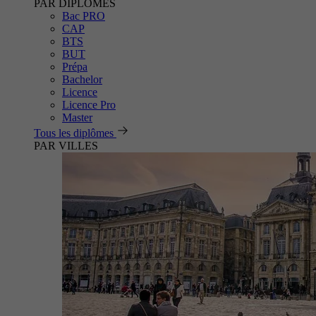
PAR DIPLÔMES
Bac PRO
CAP
BTS
BUT
Prépa
Bachelor
Licence
Licence Pro
Master
Tous les diplômes
PAR VILLES