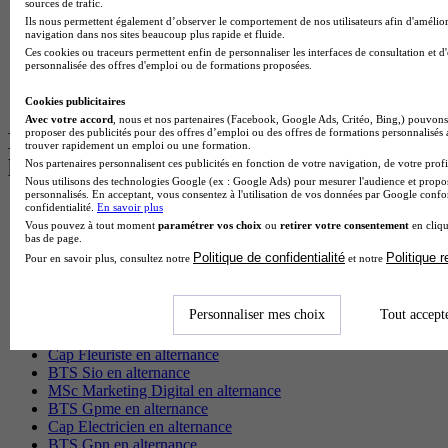
sources de trafic.
Licence Psychologie à Lille
Ils nous permettent également d’observer le comportement de nos utilisateurs afin d'amélior
Master Informatique à Paris
navigation dans nos sites beaucoup plus rapide et fluide.
BTS Communication à Bordeaux
Ces cookies ou traceurs permettent enfin de personnaliser les interfaces de consultation et d
Master Psychologie à Angers
personnalisée des offres d'emploi ou de formations proposées.
BTS Communication à Lyon
BTS Ndrc à Lyon
Cookies publicitaires
Avec votre accord
, nous et nos partenaires (Facebook, Google Ads, Critéo, Bing,) pouvons 
proposer des publicités pour des offres d’emploi ou des offres de formations personnalisés
Les intitulés de diplôme par alternance
trouver rapidement un emploi ou une formation.
les plus recherchés
Nos partenaires personnalisent ces publicités en fonction de votre navigation, de votre profil
Nous utilisons des technologies Google (ex : Google Ads) pour mesurer l'audience et propos
personnalisés. En acceptant, vous consentez à l'utilisation de vos données par Google conf
confidentialité.
En savoir plus
BTS Esf en alternance
Vous pouvez à tout moment
paramétrer vos choix
ou
retirer votre consentement
en cliqu
BTS Dietetique en alternance
bas de page.
BTS Mco en alternance
Politique de confidentialité
Politique 
Pour en savoir plus, consultez notre
et notre
BTS Pi en alternance
BTS Sp3s en alternance
Master CCA en alternance
Personnaliser mes choix
Tout accept
BTS Ndrc en alternance
BTS Sam en alternance
Cap Fleuriste en alternance
BTS Sio en alternance
MSc Marketing Digital en alternance
BTS Gpme en alternance
Cap Electricien en alternance
BTS Gpn en alternance