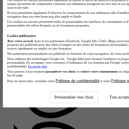
unique permettant de comprendre comment nos utilisateurs naviguent sur nos sites et nos ap
sources de trafic.
Ils nous permettent également d’observer le comportement de nos utilisateurs afin d'amélior
navigation dans nos sites beaucoup plus rapide et fluide.
Ces cookies ou traceurs permettent enfin de personnaliser les interfaces de consultation et d
personnalisée des offres d'emploi ou de formations proposées.
Cookies publicitaires
Avec votre accord
, nous et nos partenaires (Facebook, Google Ads, Critéo, Bing,) pouvons 
proposer des publicités pour des offres d’emploi ou des offres de formations personnalisés
trouver rapidement un emploi ou une formation.
Nos partenaires personnalisent ces publicités en fonction de votre navigation, de votre profil
Lycée professionnel Arthur Rimbaud
Nous utilisons des technologies Google (ex : Google Ads) pour mesurer l'audience et propos
Bac pro - Métiers du commerce et de la vente option A
personnalisés. En acceptant, vous consentez à l'utilisation de vos données par Google conf
confidentialité.
En savoir plus
animation et gestion de l'espace commercial
Vous pouvez à tout moment
paramétrer vos choix
ou
retirer votre consentement
en cliqu
bas de page.
Ribécourt-Dreslincourt 60170
Politique de confidentialité
Politique 
Le Bac pro métiers du commerce et de la vente option A
Pour en savoir plus, consultez notre
et notre
animation et gestion de l'espace commercial proposé par le
Lycée professionnel Arthur Rimbaud forme des
professionnels polyvalents…
Personnaliser mes choix
Tout accept