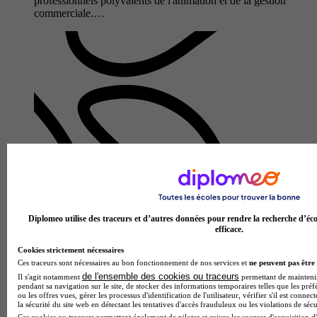
professionnels polyvalents de l'animation et de la gestion
commerciale.…
Lycée professionnel Julie Daubié
Bac pro - Métiers de l'accueil
Diplomeo utilise des traceurs et d’autres données pour rendre la recherche d’éco
efficace.
Laon 02000
Le Bac Pro Métiers de l'Accueil proposé par le Lycée
Cookies strictement nécessaires
professionnel Julie Daubié forme des professionnels
Ces traceurs sont nécessaires au bon fonctionnement de nos services et
ne peuvent pas être 
polyvalents capables de gérer l'accueil physique et
de l'ensemble des cookies ou traceurs
Il s'agit notamment
permettant de maintenir 
téléphonique en entreprise. A…
pendant sa navigation sur le site, de stocker des informations temporaires telles que les préf
ou les offres vues, gérer les processus d'identification de l'utilisateur, vérifier s'il est conn
la sécurité du site web en détectant les tentatives d'accès frauduleux ou les violations de sécu
Ces cookies ou traceurs permettent également de piloter et suivre les sources d'acquisition d'