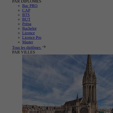
PAR DIPLÔMES
Bac PRO
CAP
BTS
BUT
Prépa
Bachelor
Licence
Licence Pro
Master
Tous les diplômes
PAR VILLES