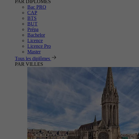
PAR DIPLÔMES
Bac PRO
CAP
BTS
BUT
Prépa
Bachelor
Licence
Licence Pro
Master
Tous les diplômes
PAR VILLES