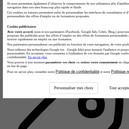
Ils nous permettent également d’observer le comportement de nos utilisateurs afin d'amélior
navigation dans nos sites beaucoup plus rapide et fluide.
Ces cookies ou traceurs permettent enfin de personnaliser les interfaces de consultation et d
personnalisée des offres d'emploi ou de formations proposées.
Cookies publicitaires
Avec votre accord
, nous et nos partenaires (Facebook, Google Ads, Critéo, Bing,) pouvons 
proposer des publicités pour des offres d’emploi ou des offres de formations personnalisés
trouver rapidement un emploi ou une formation.
Nos partenaires personnalisent ces publicités en fonction de votre navigation, de votre profil
H3 Campus Cergy Pontoise
Nous utilisons des technologies Google (ex : Google Ads) pour mesurer l'audience et propos
personnalisés. En acceptant, vous consentez à l'utilisation de vos données par Google conf
confidentialité.
En savoir plus
Aucun avis
Vous pouvez à tout moment
paramétrer vos choix
ou
retirer votre consentement
en cliqu
en bas de page.
Cergy
Politique de confidentialité
Politique 
Pour en savoir plus, consultez notre
et notre
Personnaliser mes choix
Tout accept