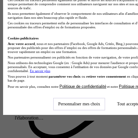
unique permettant de comprendre comment nos utilisateurs naviguent sur nos sites et nos ap
restauration ra…
sources de trafic.
Ils nous permettent également d’observer le comportement de nos utilisateurs afin d'amélior
navigation dans nos sites beaucoup plus rapide et fluide.
Ces cookies ou traceurs permettent enfin de personnaliser les interfaces de consultation et d
personnalisée des offres d'emploi ou de formations proposées.
Cookies publicitaires
Avec votre accord
, nous et nos partenaires (Facebook, Google Ads, Critéo, Bing,) pouvons 
proposer des publicités pour des offres d’emploi ou des offres de formations personnalisés
trouver rapidement un emploi ou une formation.
Nos partenaires personnalisent ces publicités en fonction de votre navigation, de votre profil
Nous utilisons des technologies Google (ex : Google Ads) pour mesurer l'audience et propos
personnalisés. En acceptant, vous consentez à l'utilisation de vos données par Google conf
confidentialité.
En savoir plus
Vous pouvez à tout moment
paramétrer vos choix
ou
retirer votre consentement
en cliqu
bas de page.
Lycée agricole l'Oisellerie d'Angoulême
Politique de confidentialité
Politique 
BTS - BTSA viticulture-œnologie
Pour en savoir plus, consultez notre
et notre
La Couronne 16400
Le BTSA Viticulture-Œnologie proposé par le Lycée agricole
Personnaliser mes choix
Tout accept
l'Oisellerie d'Angoulême forme en deux ans des techniciens
supérieurs spécialisés dans la conduite du vignoble et
l'élaboration…