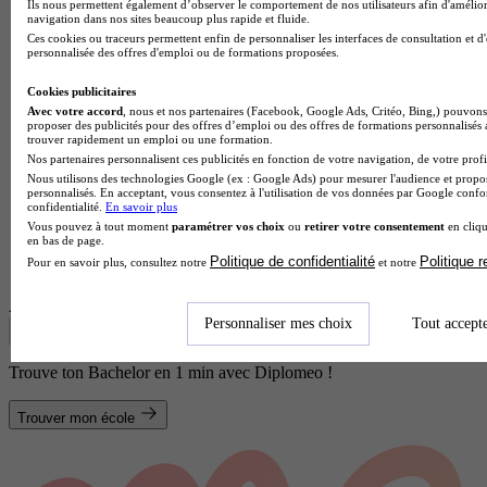
Ils nous permettent également d’observer le comportement de nos utilisateurs afin d'amélior
navigation dans nos sites beaucoup plus rapide et fluide.
Ces cookies ou traceurs permettent enfin de personnaliser les interfaces de consultation et d
personnalisée des offres d'emploi ou de formations proposées.
Cookies publicitaires
Avec votre accord
, nous et nos partenaires (Facebook, Google Ads, Critéo, Bing,) pouvons 
proposer des publicités pour des offres d’emploi ou des offres de formations personnalisés
trouver rapidement un emploi ou une formation.
Nos partenaires personnalisent ces publicités en fonction de votre navigation, de votre profil
Nous utilisons des technologies Google (ex : Google Ads) pour mesurer l'audience et propos
personnalisés. En acceptant, vous consentez à l'utilisation de vos données par Google conf
confidentialité.
En savoir plus
Vous pouvez à tout moment
paramétrer vos choix
ou
retirer votre consentement
en cliqu
en bas de page.
École hôtelière
Politique de confidentialité
Politique 
Pour en savoir plus, consultez notre
et notre
Voir l’établissement
Afficher plus de résultats
Personnaliser mes choix
Tout accept
Trouve ton Bachelor en 1 min avec Diplomeo !
Trouver mon école