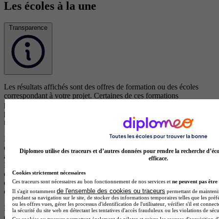
Les écoles à la une
Transparence
Les résultats affichés sont des offres de formation ou des écoles
correspondant à votre projet. Certaines de ces formations
proviennent d’écoles partenaires qui rémunèrent notre plateforme
pour chaque demande d’information générée. Cela nous permet de
maintenir un service gratuit et accessible à tous les utilisateurs.
Les offres de formation issues d’écoles partenaires (clients) sont
d’abord classées selon leur pertinence par rapport à votre recherche,
Diplomeo utilise des traceurs et d’autres données pour rendre la recherche d’éco
afin de vous proposer les formations les plus adaptées à vos besoins.
efficace.
En cas de pertinence équivalente, les résultats sont ensuite ordonnés
en fonction d’un scoring précis qui met en avant les écoles qui
Cookies strictement nécessaires
disposent d’éléments de visibilité, d’avis positifs et de campagnes en
Ces traceurs sont nécessaires au bon fonctionnement de nos services et
ne peuvent pas être 
cours.
de l'ensemble des cookies ou traceurs
Il s'agit notamment
permettant de maintenir 
pendant sa navigation sur le site, de stocker des informations temporaires telles que les préf
ou les offres vues, gérer les processus d'identification de l'utilisateur, vérifier s'il est conn
Les formations proposées par des centres non partenaires (non
la sécurité du site web en détectant les tentatives d'accès frauduleux ou les violations de sécu
clients), qui ne versent aucune rémunération à notre plateforme,
Ces cookies ou traceurs permettent également de piloter et suivre les sources d'acquisition d'