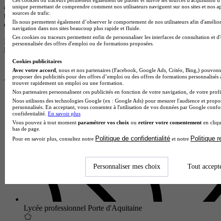
apparaissent après celles des centres partenaires et sont également
unique permettant de comprendre comment nos utilisateurs naviguent sur nos sites et nos ap
sources de trafic.
triées par pertinence. Elles sont reconnaissables par le fait qu’elles ne
Ils nous permettent également d’observer le comportement de nos utilisateurs afin d'amélior
disposent pas de logos.
navigation dans nos sites beaucoup plus rapide et fluide.
Ces cookies ou traceurs permettent enfin de personnaliser les interfaces de consultation et d
Pour plus d’informations, consultez nos
règles de fonctionnement de
personnalisée des offres d'emploi ou de formations proposées.
la plateforme.
Cookies publicitaires
Avec votre accord
, nous et nos partenaires (Facebook, Google Ads, Critéo, Bing,) pouvons 
proposer des publicités pour des offres d’emploi ou des offres de formations personnalisés
trouver rapidement un emploi ou une formation.
Nos partenaires personnalisent ces publicités en fonction de votre navigation, de votre profil
Nous utilisons des technologies Google (ex : Google Ads) pour mesurer l'audience et propos
personnalisés. En acceptant, vous consentez à l'utilisation de vos données par Google conf
confidentialité.
En savoir plus
Vous pouvez à tout moment
paramétrer vos choix
ou
retirer votre consentement
en cliqu
bas de page.
Politique de confidentialité
Politique 
Pour en savoir plus, consultez notre
et notre
Personnaliser mes choix
Tout accept
Lycée professionnel Porte d'Aquitaine