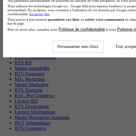
Nos partenaires personnalisent ces publicités en fonction de votre navigation, de votre profil
Les diplômes par filière les plus
Nous utilisons des technologies Google (ex : Google Ads) pour mesurer l'audience et propos
recherchés
personnalisés. En acceptant, vous consentez à l'utilisation de vos données par Google conf
confidentialité.
En savoir plus
Vous pouvez à tout moment
paramétrer vos choix
ou
retirer votre consentement
en cliqu
bas de page.
CS Sport
Politique de confidentialité
Politique 
Master Sport
Pour en savoir plus, consultez notre
et notre
MBA Marketing
Master Management
CAP Esthétique
Personnaliser mes choix
Tout accept
MSc Management
BTS Communication
BTS RH
Master Immobilier
BTS Assurance
MSc Marketing
Master Marketing
BTS Tourisme
BAC Pro Commerce
Licence RH
BTS Electronique
Licence Informatique
Master Ressources humaines
BUT Informatique
BTS Commerce