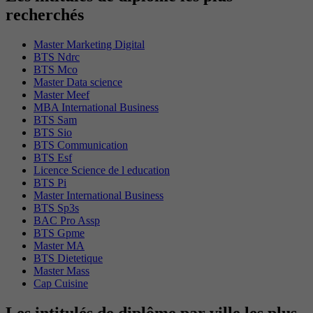
recherchés
Master Marketing Digital
BTS Ndrc
BTS Mco
Master Data science
Master Meef
MBA International Business
BTS Sam
BTS Sio
BTS Communication
BTS Esf
Licence Science de l education
BTS Pi
Master International Business
BTS Sp3s
BAC Pro Assp
BTS Gpme
Master MA
BTS Dietetique
Master Mass
Cap Cuisine
Les intitulés de diplôme par ville les plus