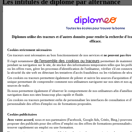
Les intitulés de diplôme par alternance
les plus recherchés
BTS Esf en alternance
BTS Dietetique en alternance
BTS Mco en alternance
Diplomeo utilise des traceurs et d’autres données pour rendre la recherche d’éco
BTS Pi en alternance
efficace.
BTS Sp3s en alternance
Master CCA en alternance
Cookies strictement nécessaires
BTS Ndrc en alternance
Ces traceurs sont nécessaires au bon fonctionnement de nos services et
ne peuvent pas être 
BTS Sam en alternance
de l'ensemble des cookies ou traceurs
Il s'agit notamment
permettant de maintenir 
Cap Fleuriste en alternance
pendant sa navigation sur le site, de stocker des informations temporaires telles que les préf
ou les offres vues, gérer les processus d'identification de l'utilisateur, vérifier s'il est conn
BTS Sio en alternance
la sécurité du site web en détectant les tentatives d'accès frauduleux ou les violations de sécu
MSc Marketing Digital en alternance
Ces cookies ou traceurs permettent également de piloter et suivre les sources d'acquisition d'
BTS Gpme en alternance
unique permettant de comprendre comment nos utilisateurs naviguent sur nos sites et nos ap
Cap Electricien en alternance
sources de trafic.
BTS Gpn en alternance
Ils nous permettent également d’observer le comportement de nos utilisateurs afin d'amélior
navigation dans nos sites beaucoup plus rapide et fluide.
BTS Domotique en alternance
Ces cookies ou traceurs permettent enfin de personnaliser les interfaces de consultation et d
BAC Pro Agora en alternance
personnalisée des offres d'emploi ou de formations proposées.
BTS Sta en alternance
BTS Iris en alternance
Cookies publicitaires
BTS Tpl en alternance
Avec votre accord
, nous et nos partenaires (Facebook, Google Ads, Critéo, Bing,) pouvons 
BTS Ati en alternance
proposer des publicités pour des offres d’emploi ou des offres de formations personnalisés
trouver rapidement un emploi ou une formation.