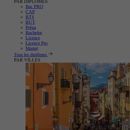
PAR DIPLÔMES
Bac PRO
CAP
BTS
BUT
Prépa
Bachelor
Licence
Licence Pro
Master
Tous les diplômes
PAR VILLES