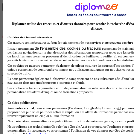
Trouver mon école
Diplomeo utilise des traceurs et d’autres données pour rendre la recherche d’éco
efficace.
Cookies strictement nécessaires
Ces traceurs sont nécessaires au bon fonctionnement de nos services et
ne peuvent pas être 
de l'ensemble des cookies ou traceurs
Il s'agit notamment
permettant de maintenir 
pendant sa navigation sur le site, de stocker des informations temporaires telles que les préf
ou les offres vues, gérer les processus d'identification de l'utilisateur, vérifier s'il est conn
garantir la sécurité du site web en détectant les tentatives d'accès frauduleux ou les violation
Ces cookies ou traceurs permettent également de piloter et suivre les sources d'acquisition d'
unique permettant de comprendre comment nos utilisateurs naviguent sur nos sites et nos ap
Diplômes proposant des formations en
sources de trafic.
Ils nous permettent également d’observer le comportement de nos utilisateurs afin d'amélior
Banque à Périgueux
navigation dans nos sites beaucoup plus rapide et fluide.
Ces cookies ou traceurs permettent enfin de personnaliser les interfaces de consultation et d
personnalisée des offres d'emploi ou de formations proposées.
Bachelor Banque à Périgueux
Cookies publicitaires
Formations par domaines à Périgueux les
Avec votre accord
, nous et nos partenaires (Facebook, Google Ads, Critéo, Bing,) pouvons 
proposer des publicités pour des offres d’emploi ou des offres de formations personnalisés
plus recherchées
trouver rapidement un emploi ou une formation.
Nos partenaires personnalisent ces publicités en fonction de votre navigation, de votre profil
Nous utilisons des technologies Google (ex : Google Ads) pour mesurer l'audience et propos
Formations Agroalimentaire à Périgueux
personnalisés. En acceptant, vous consentez à l'utilisation de vos données par Google conf
Formations Architecture à Périgueux