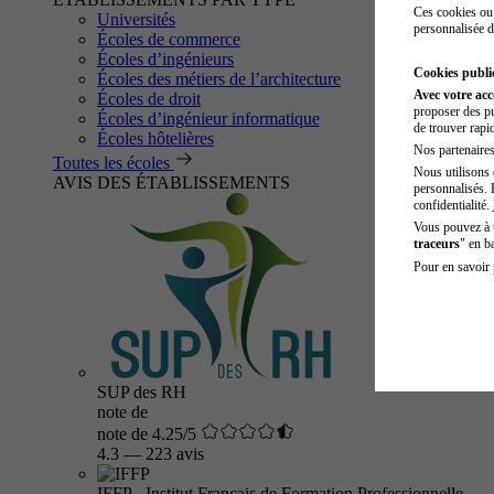
Ces cookies ou 
Universités
personnalisée d
Écoles de commerce
Écoles d’ingénieurs
Cookies public
Écoles des métiers de l’architecture
Avec votre ac
Écoles de droit
proposer des pu
Écoles d’ingénieur informatique
de trouver rapi
Écoles hôtelières
Nos partenaires 
Toutes les écoles
Nous utilisons 
AVIS DES ÉTABLISSEMENTS
personnalisés. 
confidentialité.
Vous pouvez à
traceurs
" en b
Pour en savoir 
SUP des RH
note de
note de 4.25/5
4.3
—
223 avis
IFFP - Institut Français de Formation Professionnelle