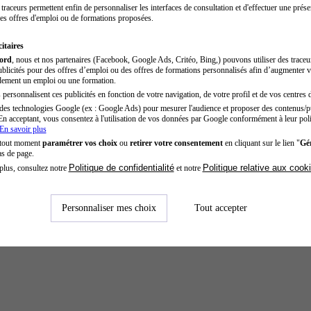
traceurs permettent enfin de personnaliser les interfaces de consultation et d'effectuer une prése
es offres d'emploi ou de formations proposées.
itaires
cord
, nous et nos partenaires (Facebook, Google Ads, Critéo, Bing,) pouvons utiliser des trace
blicités pour des offres d’emploi ou des offres de formations personnalisés afin d’augmenter v
dement un emploi ou une formation.
personnalisent ces publicités en fonction de votre navigation, de votre profil et de vos centres d
des technologies Google (ex : Google Ads) pour mesurer l'audience et proposer des contenus/pu
En acceptant, vous consentez à l'utilisation de vos données par Google conformément à leur poli
En savoir plus
 tout moment
paramétrer vos choix
ou
retirer votre consentement
en cliquant sur le lien "
Gér
as de page.
Politique de confidentialité
Politique relative aux cook
plus, consultez notre
et notre
Personnaliser mes choix
Tout accepter