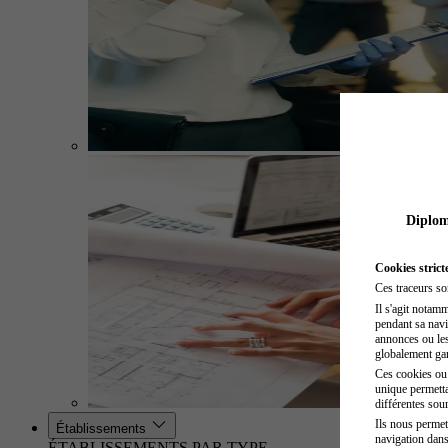
Diplome
Cookies strict
Ces traceurs so
Il s'agit notam
pendant sa navig
annonces ou les 
globalement gara
Ces cookies ou t
unique permetta
différentes sour
Ils nous permet
Établissements
navigation dans
ÉTABLISSEMENTS PAR TYPE