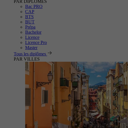
PAR DIPLÔMES
Bac PRO
CAP
BTS
BUT
Prépa
Bachelor
Licence
Licence Pro
Master
Tous les diplômes
PAR VILLES