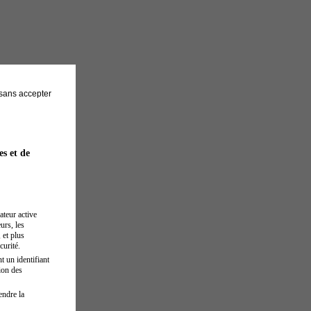
sans accepter
es et de
ateur active
urs, les
 et plus
curité.
t un identifiant
ion des
endre la