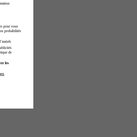
ntation
urs pour vous
os probabilités
’intérêt.
blicités
tique de
er les
ies
.