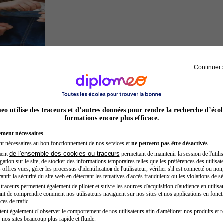
Continuer 
Auxiliaire de puériculture
o utilise des traceurs et d’autres données pour rendre la recherche d’écol
formations encore plus efficace.
ement nécessaires
nt nécessaires au bon fonctionnement de nos services et
ne peuvent pas être désactivés
.
de l'ensemble des cookies ou traceurs
ment
permettant de maintenir la session de l'utilis
ation sur le site, de stocker des informations temporaires telles que les préférences des utilisate
offres vues, gérer les processus d'identification de l'utilisateur, vérifier s'il est connecté ou non,
ntir la sécurité du site web en détectant les tentatives d'accès frauduleux ou les violations de sé
raceurs permettent également de piloter et suivre les sources d'acquisition d'audience en utilisan
nt de comprendre comment nos utilisateurs naviguent sur nos sites et nos applications en fonct
Hôtesse de l'air steward
ces de trafic.
tent également d’observer le comportement de nos utilisateurs afin d'améliorer nos produits et r
 nos sites beaucoup plus rapide et fluide.