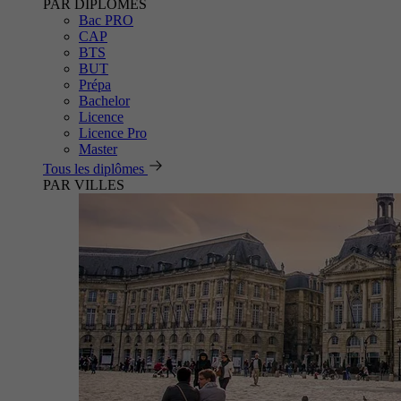
PAR DIPLÔMES
Bac PRO
CAP
BTS
BUT
Prépa
Bachelor
Licence
Licence Pro
Master
Tous les diplômes
PAR VILLES