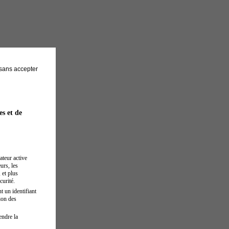
sans accepter
es et de
ateur active
urs, les
 et plus
curité.
t un identifiant
ion des
endre la