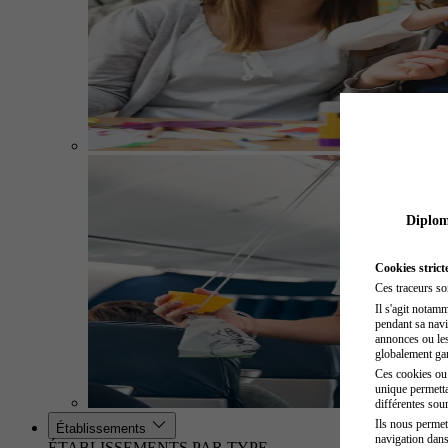
Diplome
Cookies strict
Ces traceurs so
Il s'agit notam
pendant sa navig
annonces ou les 
globalement gara
Ces cookies ou t
unique permetta
différentes sour
Ils nous permet
Établissements
navigation dans
ÉTABLISSEMENTS PAR TYPE