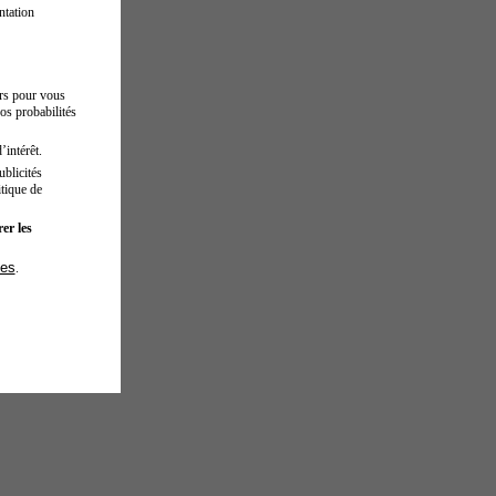
ntation
urs pour vous
os probabilités
’intérêt.
blicités
tique de
er les
ies
.