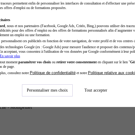
traceurs permettent enfin de personnaliser les interfaces de consultation et d'effectuer une prése
es offres d'emploi ou de formations proposées.
itaires
cord
, nous et nos partenaires (Facebook, Google Ads, Critéo, Bing,) pouvons utiliser des trace
blicités pour des offres d’emploi ou des offres de formations personnalisés afin d’augmenter v
dement un emploi ou une formation.
personnalisent ces publicités en fonction de votre navigation, de votre profil et de vos centres d
des technologies Google (ex : Google Ads) pour mesurer l'audience et proposer des contenus/pu
En acceptant, vous consentez à l'utilisation de vos données par Google conformément à leur poli
En savoir plus
 tout moment
paramétrer vos choix
ou
retirer votre consentement
en cliquant sur le lien "
Gér
as de page.
Politique de confidentialité
Politique relative aux cook
plus, consultez notre
et notre
Personnaliser mes choix
Tout accepter
ité - Montpellier