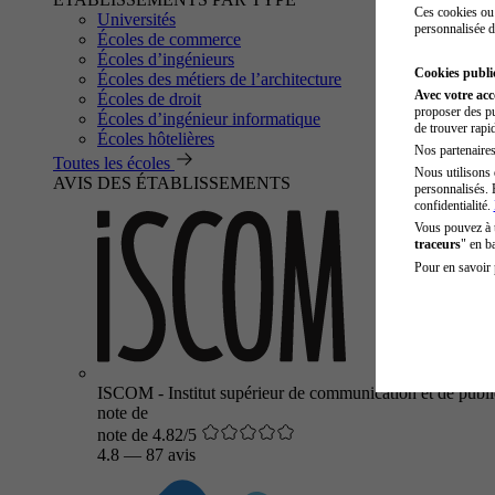
Ces cookies ou 
Universités
personnalisée d
Écoles de commerce
Écoles d’ingénieurs
Cookies public
Écoles des métiers de l’architecture
Avec votre ac
Écoles de droit
proposer des pu
Écoles d’ingénieur informatique
de trouver rapi
Écoles hôtelières
Nos partenaires 
Toutes les écoles
Nous utilisons 
AVIS DES ÉTABLISSEMENTS
personnalisés. 
confidentialité.
Vous pouvez à
traceurs
" en b
Pour en savoir 
ISCOM - Institut supérieur de communication et de public
note de
note de 4.82/5
4.8
—
87 avis