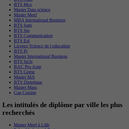
BTS Mco
Master Data science
Master Meef
MBA International Business
BTS Sam
BTS Sio
BTS Communication
BTS Esf
Licence Science de l education
BTS Pi
Master International Business
BTS Sp3s
BAC Pro Assp
BTS Gpme
Master MA
BTS Dietetique
Master Mass
Cap Cuisine
Les intitulés de diplôme par ville les plus
recherchés
Master Meef à Lille