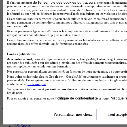
BTS Dietetique en alternance
de l'ensemble des cookies ou traceurs
Il s'agit notamment
permettant de maintenir 
pendant sa navigation sur le site, de stocker des informations temporaires telles que les préf
BTS Mco en alternance
ou les offres vues, gérer les processus d'identification de l'utilisateur, vérifier s'il est conn
BTS Pi en alternance
la sécurité du site web en détectant les tentatives d'accès frauduleux ou les violations de sécu
BTS Sp3s en alternance
Ces cookies ou traceurs permettent également de piloter et suivre les sources d'acquisition d'
Master CCA en alternance
unique permettant de comprendre comment nos utilisateurs naviguent sur nos sites et nos ap
sources de trafic.
BTS Ndrc en alternance
Ils nous permettent également d’observer le comportement de nos utilisateurs afin d'amélior
BTS Sam en alternance
navigation dans nos sites beaucoup plus rapide et fluide.
Cap Fleuriste en alternance
Ces cookies ou traceurs permettent enfin de personnaliser les interfaces de consultation et d
BTS Sio en alternance
personnalisée des offres d'emploi ou de formations proposées.
MSc Marketing Digital en alternance
BTS Gpme en alternance
Cookies publicitaires
Cap Electricien en alternance
Avec votre accord
, nous et nos partenaires (Facebook, Google Ads, Critéo, Bing,) pouvons 
proposer des publicités pour des offres d’emploi ou des offres de formations personnalisés
BTS Gpn en alternance
trouver rapidement un emploi ou une formation.
BTS Domotique en alternance
Nos partenaires personnalisent ces publicités en fonction de votre navigation, de votre profil
BAC Pro Agora en alternance
Nous utilisons des technologies Google (ex : Google Ads) pour mesurer l'audience et propos
BTS Sta en alternance
personnalisés. En acceptant, vous consentez à l'utilisation de vos données par Google conf
BTS Iris en alternance
confidentialité.
En savoir plus
BTS Tpl en alternance
Vous pouvez à tout moment
paramétrer vos choix
ou
retirer votre consentement
en cliqu
bas de page.
BTS Ati en alternance
Politique de confidentialité
Politique 
Pour en savoir plus, consultez notre
et notre
Les diplômes par filière les plus
recherchés
Personnaliser mes choix
Tout accept
CS Sport