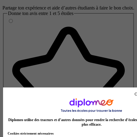
Partage ton expérience et aide d’autres étudiants à faire le bon choix.
Donne ton avis entre 1 et 5 étoiles
C
Diplomeo utilise des traceurs et d’autres données pour rendre la recherche d’école
plus efficace.
Cookies strictement nécessaires