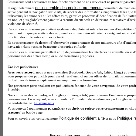
Ces traceurs sont nécessaires au bon fonctionnement de nos services et
ne peuvent pas être 
de l'ensemble des cookies ou traceurs
Il s'agit notamment
permettant de maintenir 
active pendant sa navigation sur le site, de stocker des informations temporaires telles que l
Note de 1 sur 5
utilisateurs, les annonces ou les offres vues, gérer les processus d'identification de l'utilisateu
ou non, et plus globalement garantir la sécurité du site web en détectant les tentatives d'acc
violations de sécurité.
Ces cookies ou traceurs permettent également de piloter et suivre les sources d'acquisition d
identifiant unique permettant de comprendre comment nos utilisateurs naviguent sur nos site
fonction des différentes sources de trafic.
Ils nous permettent également d’observer le comportement de nos utilisateurs afin d'amélior
navigation dans nos sites beaucoup plus rapide et fluide.
Ces cookies ou traceurs permettent enfin de personnaliser les interfaces de consultation et d
personnalisée des offres d'emploi ou de formations proposées.
Cookies publicitaires
Avec votre accord
, nous et nos partenaires (Facebook, Google Ads, Critéo, Bing,) pouvons 
vous proposer des publicités pour des offres d’emploi ou des offres de formations personna
probabilités de trouver rapidement un emploi ou une formation.
Nos partenaires personnalisent ces publicités en fonction de votre navigation, de votre profi
d’intérêt.
Nous utilisons des technologies Google (ex : Google Ads) pour mesurer l'audience et propos
personnalisés. En acceptant, vous consentez à l'utilisation de vos données par Google conf
de confidentialité.
En savoir plus
Vous pouvez à tout moment
paramétrer vos choix
ou
retirer votre consentement
en cliqu
traceurs
" en bas de page.
Politique de confidentialité
Politique 
Pour en savoir plus, consultez notre
et notre
Personnaliser mes choix
Tout accepter