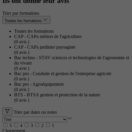
Ils ont donné leur avis
Trier par formations
Toutes les formations
Toutes les formations
CAP - CAPa métiers de l'agriculture
(0
avis
)
CAP - CAPa jardinier paysagiste
(0
avis
)
Bac techno - STAV sciences et technologies de l'agronomie et
du vivant
(0
avis
)
Bac pro - Conduite et gestion de l'entreprise agricole
(0
avis
)
Bac pro - Agroéquipement
(0
avis
)
BTS - BTSA gestion et protection de la nature
(0
avis
)
Trier par dates ou notes
5
4
3
2
1
Chargement...