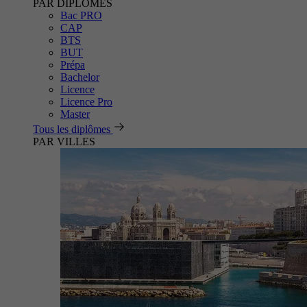
PAR DIPLÔMES
Bac PRO
CAP
BTS
BUT
Prépa
Bachelor
Licence
Licence Pro
Master
Tous les diplômes
PAR VILLES