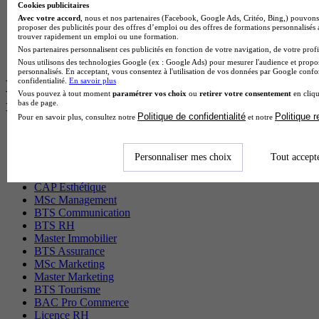
BAC Pro Agora en alternance
Cookies publicitaires
BTS Sta en alternance
Avec votre accord
, nous et nos partenaires (Facebook, Google Ads, Critéo, Bing,) pouvons 
proposer des publicités pour des offres d’emploi ou des offres de formations personnalisés
BTS Iris en alternance
trouver rapidement un emploi ou une formation.
BTS Tpl en alternance
Nos partenaires personnalisent ces publicités en fonction de votre navigation, de votre profil
BTS Ati en alternance
Nous utilisons des technologies Google (ex : Google Ads) pour mesurer l'audience et propos
personnalisés. En acceptant, vous consentez à l'utilisation de vos données par Google conf
confidentialité.
En savoir plus
Les diplômes par filière les plus
Vous pouvez à tout moment
paramétrer vos choix
ou
retirer votre consentement
en cliqu
recherchés
bas de page.
Politique de confidentialité
Politique 
Pour en savoir plus, consultez notre
et notre
CS Sport
Master Sport
Personnaliser mes choix
Tout accept
MBA Marketing
Master Management
CAP Esthétique
MSc Management
BTS Communication
BTS RH
Master Immobilier
BTS Assurance
MSc Marketing
Master Marketing
BTS Tourisme
BAC Pro Commerce
Licence RH