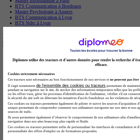
Master Informatique à Paris
BTS Communication à Bordeaux
Master Psychologie à Angers
BTS Communication à Lyon
BTS Ndrc à Lyon
Les intitulés de diplôme par alternance
les plus recherchés
BTS Esf en alternance
Diplomeo utilise des traceurs et d’autres données pour rendre la recherche d’éco
BTS Dietetique en alternance
efficace.
BTS Mco en alternance
Cookies strictement nécessaires
BTS Pi en alternance
Ces traceurs sont nécessaires au bon fonctionnement de nos services et
ne peuvent pas être 
BTS Sp3s en alternance
de l'ensemble des cookies ou traceurs
Master CCA en alternance
Il s'agit notamment
permettant de maintenir 
pendant sa navigation sur le site, de stocker des informations temporaires telles que les préf
BTS Ndrc en alternance
ou les offres vues, gérer les processus d'identification de l'utilisateur, vérifier s'il est conn
BTS Sam en alternance
la sécurité du site web en détectant les tentatives d'accès frauduleux ou les violations de sécu
Cap Fleuriste en alternance
Ces cookies ou traceurs permettent également de piloter et suivre les sources d'acquisition d'
unique permettant de comprendre comment nos utilisateurs naviguent sur nos sites et nos ap
BTS Sio en alternance
sources de trafic.
MSc Marketing Digital en alternance
Ils nous permettent également d’observer le comportement de nos utilisateurs afin d'amélior
BTS Gpme en alternance
navigation dans nos sites beaucoup plus rapide et fluide.
Cap Electricien en alternance
Ces cookies ou traceurs permettent enfin de personnaliser les interfaces de consultation et d
BTS Gpn en alternance
personnalisée des offres d'emploi ou de formations proposées.
BTS Domotique en alternance