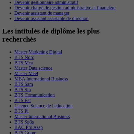
Devenir gestionnaire administratif
Devenir chargé de gestion administrative et financière
Devenir assistant de manager
Devenir assistant assistante de direction
Les intitulés de diplôme les plus
recherchés
Master Marketing Digital
BTS Ndrc
BTS Mco
Master Data science
Master Meef
MBA International Business
BTS Sam
BTS Sio
BTS Communication
BTS Esf
Licence Science de l education
BTS Pi
Master International Business
BTS Sp3s
BAC Pro Assp
BTS Gpme