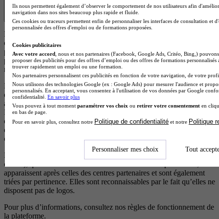
Ils nous permettent également d’observer le comportement de nos utilisateurs afin d'amélior
navigation dans nos sites beaucoup plus rapide et fluide.
Ces cookies ou traceurs permettent enfin de personnaliser les interfaces de consultation et d
personnalisée des offres d'emploi ou de formations proposées.
Les résultats affichés sont des offres de formation ou des écoles
correspondant à votre projet. Certaines de ces formations
Cookies publicitaires
proviennent d’écoles partenaires qui rémunèrent notre plateforme
Avec votre accord
, nous et nos partenaires (Facebook, Google Ads, Critéo, Bing,) pouvons 
pour chaque demande d’information générée. Cela nous permet de
proposer des publicités pour des offres d’emploi ou des offres de formations personnalisés
trouver rapidement un emploi ou une formation.
maintenir un service gratuit et accessible à tous les utilisateurs.
Nos partenaires personnalisent ces publicités en fonction de votre navigation, de votre profil
Nous utilisons des technologies Google (ex : Google Ads) pour mesurer l'audience et propos
Les offres de formation issues d’écoles partenaires (clients) sont
personnalisés. En acceptant, vous consentez à l'utilisation de vos données par Google conf
d’abord classées selon leur pertinence par rapport à votre recherche,
confidentialité.
En savoir plus
afin de vous proposer les formations les plus adaptées à vos besoins.
Vous pouvez à tout moment
paramétrer vos choix
ou
retirer votre consentement
en cliqu
En cas de pertinence équivalente, les résultats sont ensuite ordonnés
en bas de page.
en fonction d’un scoring précis qui met en avant les écoles qui
Politique de confidentialité
Politique 
Pour en savoir plus, consultez notre
et notre
disposent d’éléments de visibilité, d’avis positifs et de campagnes en
cours.
Personnaliser mes choix
Tout accept
Les formations proposées par des centres non partenaires (non
clients), qui ne versent aucune rémunération à notre plateforme,
apparaissent après celles des centres partenaires et sont également
triées par pertinence. Elles sont reconnaissables par le fait qu’elles ne
disposent pas de logos.
Pour plus d’informations, consultez nos
règles de fonctionnement de
la plateforme.