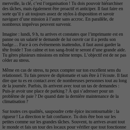
merveille, la clé, c’est l’organisation ! Tu dois pouvoir hiérarchiser
des tâches, mais également être proactif et anticiper. Il faut faire en
sorte qu’il y ait toujours assez de stylos à disposition et savoir
naviguer d’une mission à l’autre sans accroc. En parallèle, de
nombreux imprévus peuvent survenir.
Imagine : lundi, 9 h, tu arrives et constates que l’imprimante est en
panne ou un salarié te demande de lui ouvrir car il a perdu son
badge… Face à ces événements inattendus, il faut aussi garder la
tête froide ! Ton calme et ton sang-froid te seront d’une grande aide.
Tu gères plusieurs missions en même temps. L’objectif est de ne pas
céder au stress.
Même en cas de stress, tu peux compter sur ton excellent sens du
relationnel. Tu fais preuve de diplomatie et sais être à l’écoute. Il faut
dire que tu es en contact avec de nombreuses personnes tout au long
de la journée. Parfois, ils arrivent avec tout un tas de demandes :
Puis-je avoir une place de parking ? À qui s’adresser pour un
problème de paie ? De quand date la dernière maintenance de la
climatisation ?
Sur toutes ces qualités, saupoudre cette épice incontournable : la
rigueur ! La direction te fait confiance. Tu dois être bon sur les
petites comme sur les grandes tâches. Souvent, tu arrives avant tout
le monde et fais un tour des locaux pour vérifier que tout fonctionne