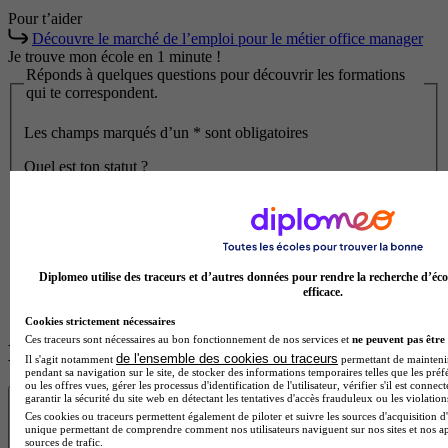
Pour t’aider
Découvre le marché de l’emploi pour le métier office manager
Je trouve mon école en 1 minute !
Réponds à quelques questions pour découvrir les formations
qui te correspondent.
Les champs marqués d’un
*
sont obligatoires
Quel est ton statut ?
À quel niveau seras-tu pour cette formation ?
En quelle classe es-tu ?
Diplomeo utilise des traceurs et d’autres données pour rendre la recherche d’éco
efficace.
Commencer
Cookies strictement nécessaires
Ces traceurs sont nécessaires au bon fonctionnement de nos services et
ne peuvent pas être 
Les écoles à la une
de l'ensemble des cookies ou traceurs
Il s'agit notamment
permettant de maintenir 
pendant sa navigation sur le site, de stocker des informations temporaires telles que les préf
ou les offres vues, gérer les processus d'identification de l'utilisateur, vérifier s'il est conn
Transparence
garantir la sécurité du site web en détectant les tentatives d'accès frauduleux ou les violation
Ces cookies ou traceurs permettent également de piloter et suivre les sources d'acquisition d'
unique permettant de comprendre comment nos utilisateurs naviguent sur nos sites et nos ap
sources de trafic.