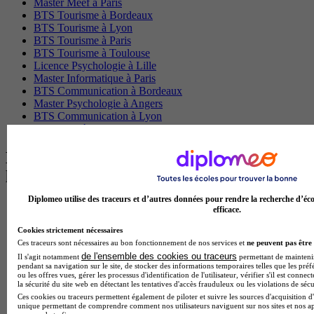
Master Meef à Paris
BTS Tourisme à Bordeaux
BTS Tourisme à Lyon
BTS Tourisme à Paris
BTS Tourisme à Toulouse
Licence Psychologie à Lille
Master Informatique à Paris
BTS Communication à Bordeaux
Master Psychologie à Angers
BTS Communication à Lyon
BTS Ndrc à Lyon
Les intitulés de diplôme par alternance
les plus recherchés
Diplomeo utilise des traceurs et d’autres données pour rendre la recherche d’éco
BTS Esf en alternance
efficace.
BTS Dietetique en alternance
Cookies strictement nécessaires
BTS Mco en alternance
Ces traceurs sont nécessaires au bon fonctionnement de nos services et
ne peuvent pas être 
BTS Pi en alternance
de l'ensemble des cookies ou traceurs
BTS Sp3s en alternance
Il s'agit notamment
permettant de maintenir 
pendant sa navigation sur le site, de stocker des informations temporaires telles que les préf
Master CCA en alternance
ou les offres vues, gérer les processus d'identification de l'utilisateur, vérifier s'il est conn
BTS Ndrc en alternance
la sécurité du site web en détectant les tentatives d'accès frauduleux ou les violations de sécu
BTS Sam en alternance
Ces cookies ou traceurs permettent également de piloter et suivre les sources d'acquisition d'
unique permettant de comprendre comment nos utilisateurs naviguent sur nos sites et nos ap
Cap Fleuriste en alternance