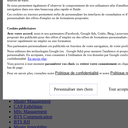
sources de trafic.
BTS Sio en alternance
Ils nous permettent également d’observer le comportement de nos utilisateurs afin d'amélior
MSc Marketing Digital en alternance
navigation dans nos sites beaucoup plus rapide et fluide.
BTS Gpme en alternance
Ces cookies ou traceurs permettent enfin de personnaliser les interfaces de consultation et d
Cap Electricien en alternance
personnalisée des offres d'emploi ou de formations proposées.
BTS Gpn en alternance
BTS Domotique en alternance
Cookies publicitaires
BAC Pro Agora en alternance
Avec votre accord
, nous et nos partenaires (Facebook, Google Ads, Critéo, Bing,) pouvons 
proposer des publicités pour des offres d’emploi ou des offres de formations personnalisés
BTS Sta en alternance
trouver rapidement un emploi ou une formation.
BTS Iris en alternance
Nos partenaires personnalisent ces publicités en fonction de votre navigation, de votre profil
BTS Tpl en alternance
Nous utilisons des technologies Google (ex : Google Ads) pour mesurer l'audience et propos
BTS Ati en alternance
personnalisés. En acceptant, vous consentez à l'utilisation de vos données par Google conf
confidentialité.
En savoir plus
Vous pouvez à tout moment
paramétrer vos choix
ou
retirer votre consentement
en cliqu
Les diplômes par filière les plus
bas de page.
recherchés
Politique de confidentialité
Politique 
Pour en savoir plus, consultez notre
et notre
CS Sport
Personnaliser mes choix
Tout accept
Master Sport
MBA Marketing
Master Management
CAP Esthétique
MSc Management
BTS Communication
BTS RH
Master Immobilier