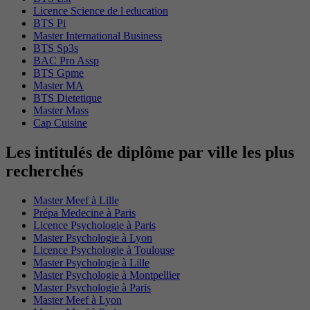
Licence Science de l education
BTS Pi
Master International Business
BTS Sp3s
BAC Pro Assp
BTS Gpme
Master MA
BTS Dietetique
Master Mass
Cap Cuisine
Les intitulés de diplôme par ville les plus
recherchés
Master Meef à Lille
Prépa Medecine à Paris
Licence Psychologie à Paris
Master Psychologie à Lyon
Licence Psychologie à Toulouse
Master Psychologie à Lille
Master Psychologie à Montpellier
Master Psychologie à Paris
Master Meef à Lyon