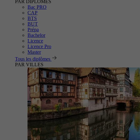
PAR DIPLÔMES
Bac PRO
CAP
BTS
BUT
Prépa
Bachelor
Licence
Licence Pro
Master
Tous les diplômes
PAR VILLES