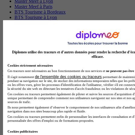
Master Meef à Lyon
Master Meef à Paris
BTS Tourisme à Bordeaux
BTS Tourisme à Lyon
BTS Tourisme à Paris
BTS Tourisme à Toulouse
Licence Psychologie à Lille
Master Informatique à Paris
BTS Communication à Bordeaux
Master Psychologie à Angers
Diplomeo utilise des traceurs et d’autres données pour rendre la recherche d’éco
BTS Communication à Lyon
efficace.
BTS Ndrc à Lyon
Cookies strictement nécessaires
Ces traceurs sont nécessaires au bon fonctionnement de nos services et
ne peuvent pas être 
Les intitulés de diplôme par alternance
de l'ensemble des cookies ou traceurs
Il s'agit notamment
permettant de maintenir 
les plus recherchés
pendant sa navigation sur le site, de stocker des informations temporaires telles que les préf
ou les offres vues, gérer les processus d'identification de l'utilisateur, vérifier s'il est conn
la sécurité du site web en détectant les tentatives d'accès frauduleux ou les violations de sécu
BTS Esf en alternance
Ces cookies ou traceurs permettent également de piloter et suivre les sources d'acquisition d'
unique permettant de comprendre comment nos utilisateurs naviguent sur nos sites et nos ap
BTS Dietetique en alternance
sources de trafic.
BTS Mco en alternance
Ils nous permettent également d’observer le comportement de nos utilisateurs afin d'amélior
BTS Pi en alternance
navigation dans nos sites beaucoup plus rapide et fluide.
BTS Sp3s en alternance
Ces cookies ou traceurs permettent enfin de personnaliser les interfaces de consultation et d
personnalisée des offres d'emploi ou de formations proposées.
Master CCA en alternance
BTS Ndrc en alternance
Cookies publicitaires
BTS Sam en alternance