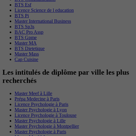
BTS Esf
Licence Science de l education
BTS Pi
Master International Business
BTS Sp3s
BAC Pro Assp
BTS Gpme
Master MA
BTS Dietetique
Master Mass
Cap Cuisine
Les intitulés de diplôme par ville les plus
recherchés
Master Meef à Lille
Prépa Medecine à Paris
Licence Psychologie à Paris
Master Psychologie à Lyon
Licence Psychologie à Toulouse
Master Psychologie à Lille
Master Psychologie à Montpellier
Master Psychologie à Paris