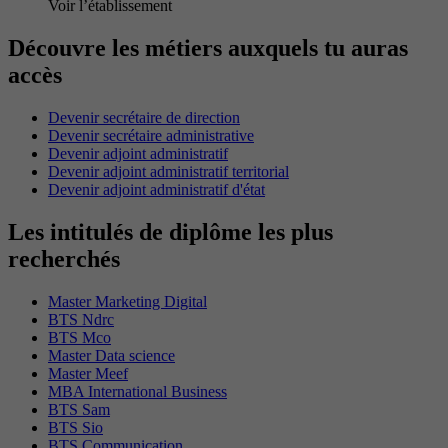
Voir l’établissement
Découvre les métiers auxquels tu auras
accès
Devenir secrétaire de direction
Devenir secrétaire administrative
Devenir adjoint administratif
Devenir adjoint administratif territorial
Devenir adjoint administratif d'état
Les intitulés de diplôme les plus
recherchés
Master Marketing Digital
BTS Ndrc
BTS Mco
Master Data science
Master Meef
MBA International Business
BTS Sam
BTS Sio
BTS Communication