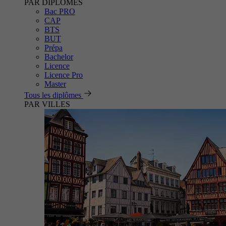
PAR DIPLÔMES
Bac PRO
CAP
BTS
BUT
Prépa
Bachelor
Licence
Licence Pro
Master
Tous les diplômes
PAR VILLES