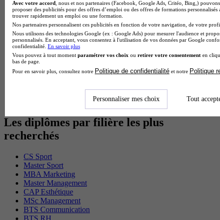
Avec votre accord
, nous et nos partenaires (Facebook, Google Ads, Critéo, Bing,) pouvons 
Cap Fleuriste en alternance
proposer des publicités pour des offres d’emploi ou des offres de formations personnalisés
BTS Sio en alternance
trouver rapidement un emploi ou une formation.
MSc Marketing Digital en alternance
Nos partenaires personnalisent ces publicités en fonction de votre navigation, de votre profil
BTS Gpme en alternance
Nous utilisons des technologies Google (ex : Google Ads) pour mesurer l'audience et propos
Cap Electricien en alternance
personnalisés. En acceptant, vous consentez à l'utilisation de vos données par Google conf
confidentialité.
En savoir plus
BTS Gpn en alternance
Vous pouvez à tout moment
paramétrer vos choix
ou
retirer votre consentement
en cliqu
BTS Domotique en alternance
bas de page.
BAC Pro Agora en alternance
Politique de confidentialité
Politique 
Pour en savoir plus, consultez notre
et notre
BTS Sta en alternance
BTS Iris en alternance
BTS Tpl en alternance
Personnaliser mes choix
Tout accept
BTS Ati en alternance
Les diplômes par filière les plus
recherchés
CS Sport
Master Sport
MBA Marketing
Master Management
CAP Esthétique
MSc Management
BTS Communication
BTS RH