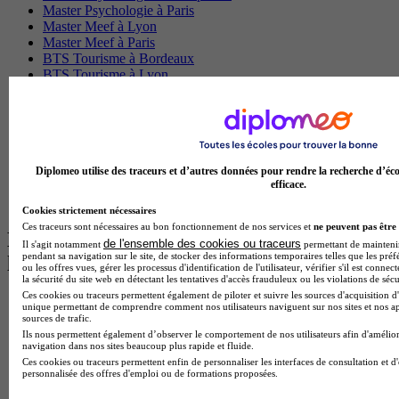
Master Psychologie à Paris
Master Meef à Lyon
Master Meef à Paris
BTS Tourisme à Bordeaux
BTS Tourisme à Lyon
BTS Tourisme à Paris
BTS Tourisme à Toulouse
Licence Psychologie à Lille
Master Informatique à Paris
BTS Communication à Bordeaux
Master Psychologie à Angers
Diplomeo utilise des traceurs et d’autres données pour rendre la recherche d’éco
efficace.
BTS Communication à Lyon
BTS Ndrc à Lyon
Cookies strictement nécessaires
Ces traceurs sont nécessaires au bon fonctionnement de nos services et
ne peuvent pas être 
Les intitulés de diplôme par alternance
de l'ensemble des cookies ou traceurs
Il s'agit notamment
permettant de maintenir 
pendant sa navigation sur le site, de stocker des informations temporaires telles que les préf
les plus recherchés
ou les offres vues, gérer les processus d'identification de l'utilisateur, vérifier s'il est conn
la sécurité du site web en détectant les tentatives d'accès frauduleux ou les violations de sécu
Ces cookies ou traceurs permettent également de piloter et suivre les sources d'acquisition d'
BTS Esf en alternance
unique permettant de comprendre comment nos utilisateurs naviguent sur nos sites et nos ap
BTS Dietetique en alternance
sources de trafic.
BTS Mco en alternance
Ils nous permettent également d’observer le comportement de nos utilisateurs afin d'amélior
navigation dans nos sites beaucoup plus rapide et fluide.
BTS Pi en alternance
Ces cookies ou traceurs permettent enfin de personnaliser les interfaces de consultation et d
BTS Sp3s en alternance
personnalisée des offres d'emploi ou de formations proposées.
Master CCA en alternance
BTS Ndrc en alternance