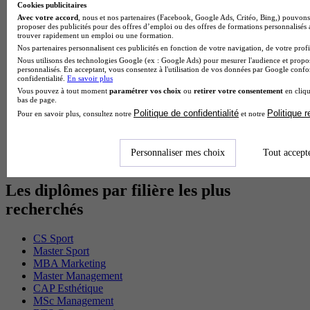
Cookies publicitaires
BTS Sam en alternance
Avec votre accord
, nous et nos partenaires (Facebook, Google Ads, Critéo, Bing,) pouvons 
Cap Fleuriste en alternance
proposer des publicités pour des offres d’emploi ou des offres de formations personnalisés
BTS Sio en alternance
trouver rapidement un emploi ou une formation.
MSc Marketing Digital en alternance
Nos partenaires personnalisent ces publicités en fonction de votre navigation, de votre profil
BTS Gpme en alternance
Nous utilisons des technologies Google (ex : Google Ads) pour mesurer l'audience et propos
personnalisés. En acceptant, vous consentez à l'utilisation de vos données par Google conf
Cap Electricien en alternance
confidentialité.
En savoir plus
BTS Gpn en alternance
Vous pouvez à tout moment
paramétrer vos choix
ou
retirer votre consentement
en cliqu
BTS Domotique en alternance
bas de page.
BAC Pro Agora en alternance
Politique de confidentialité
Politique 
Pour en savoir plus, consultez notre
et notre
BTS Sta en alternance
BTS Iris en alternance
BTS Tpl en alternance
Personnaliser mes choix
Tout accept
BTS Ati en alternance
Les diplômes par filière les plus
recherchés
CS Sport
Master Sport
MBA Marketing
Master Management
CAP Esthétique
MSc Management