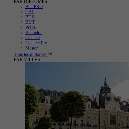
PAR DIPLÔMES
Bac PRO
CAP
BTS
BUT
Prépa
Bachelor
Licence
Licence Pro
Master
Tous les diplômes
PAR VILLES