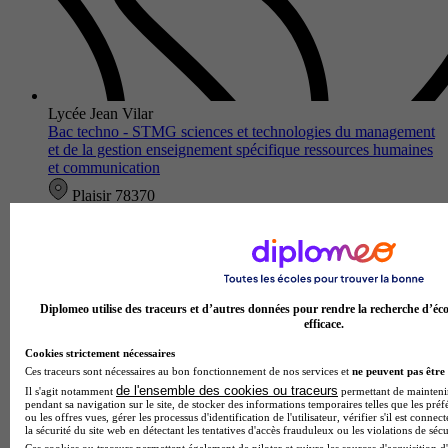
Lycée Jean Vilar
Bac techno - STMG sciences et technologies du management
et de la gestion enseignement spécifique ressources humaines
et communication
Plaisir 78370
Au Lycée Jean Vilar, le bac techno STMG spécialité
Ressources Humaines et Communication offre une formation
immersive aux enjeux humains des organisations. Vous
explorez les quatre pilie…
Diplomeo utilise des traceurs et d’autres données pour rendre la recherche d’éco
efficace.
Cookies strictement nécessaires
Ces traceurs sont nécessaires au bon fonctionnement de nos services et
ne peuvent pas être 
de l'ensemble des cookies ou traceurs
Il s'agit notamment
permettant de maintenir 
pendant sa navigation sur le site, de stocker des informations temporaires telles que les préf
ou les offres vues, gérer les processus d'identification de l'utilisateur, vérifier s'il est conn
la sécurité du site web en détectant les tentatives d'accès frauduleux ou les violations de sécu
Ces cookies ou traceurs permettent également de piloter et suivre les sources d'acquisition d'