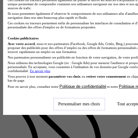
unique permettant de comprendre comment nos utilisateurs naviguent sur nos sites et nos ap
sources de trafic.
Ils nous permettent également d’observer le comportement de nos utilisateurs afin d'amélior
navigation dans nos sites beaucoup plus rapide et fluide.
Lycée Dumont d'Urville
Ces cookies ou traceurs permettent enfin de personnaliser les interfaces de consultation et d
Bac techno - STMG sciences et technologies du management
personnalisée des offres d'emploi ou de formations proposées.
et de la gestion enseignement spécifique ressources humaines
et communication
Cookies publicitaires
Avec votre accord
, nous et nos partenaires (Facebook, Google Ads, Critéo, Bing,) pouvons 
Maurepas 78310
proposer des publicités pour des offres d’emploi ou des offres de formations personnalisés
Le Bac techno STMG sciences et technologies du
trouver rapidement un emploi ou une formation.
management et de la gestion avec enseignement spécifique
Nos partenaires personnalisent ces publicités en fonction de votre navigation, de votre profil
ressources humaines et communication du Lycée Dumont
Nous utilisons des technologies Google (ex : Google Ads) pour mesurer l'audience et propos
personnalisés. En acceptant, vous consentez à l'utilisation de vos données par Google conf
d'Urville forme des profils p…
confidentialité.
En savoir plus
Vous pouvez à tout moment
paramétrer vos choix
ou
retirer votre consentement
en cliqu
bas de page.
Politique de confidentialité
Politique 
Pour en savoir plus, consultez notre
et notre
Personnaliser mes choix
Tout accept