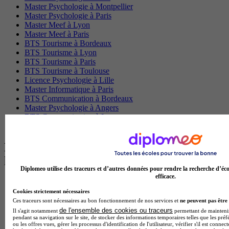
Master Psychologie à Montpellier
Master Psychologie à Paris
Master Meef à Lyon
Master Meef à Paris
BTS Tourisme à Bordeaux
BTS Tourisme à Lyon
BTS Tourisme à Paris
BTS Tourisme à Toulouse
Licence Psychologie à Lille
Master Informatique à Paris
BTS Communication à Bordeaux
Master Psychologie à Angers
BTS Communication à Lyon
BTS Ndrc à Lyon
Les intitulés de diplôme par alternance
les plus recherchés
Diplomeo utilise des traceurs et d’autres données pour rendre la recherche d’éco
efficace.
BTS Esf en alternance
BTS Dietetique en alternance
Cookies strictement nécessaires
BTS Mco en alternance
Ces traceurs sont nécessaires au bon fonctionnement de nos services et
ne peuvent pas être 
BTS Pi en alternance
de l'ensemble des cookies ou traceurs
Il s'agit notamment
permettant de maintenir 
pendant sa navigation sur le site, de stocker des informations temporaires telles que les préf
BTS Sp3s en alternance
ou les offres vues, gérer les processus d'identification de l'utilisateur, vérifier s'il est conn
Master CCA en alternance