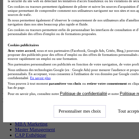
la sécurité du site web en détectant les tentatives d'accès frauduleux ou les violations de sécu
BTS Ndrc en alternance
Ces cookies ou traceurs permettent également de piloter et suivre les sources d'acquisition d'
BTS Sam en alternance
unique permettant de comprendre comment nos utilisateurs naviguent sur nos sites et nos ap
sources de trafic.
Cap Fleuriste en alternance
Ils nous permettent également d’observer le comportement de nos utilisateurs afin d'amélior
BTS Sio en alternance
navigation dans nos sites beaucoup plus rapide et fluide.
MSc Marketing Digital en alternance
Ces cookies ou traceurs permettent enfin de personnaliser les interfaces de consultation et d
BTS Gpme en alternance
personnalisée des offres d'emploi ou de formations proposées.
Cap Electricien en alternance
BTS Gpn en alternance
Cookies publicitaires
BTS Domotique en alternance
Avec votre accord
, nous et nos partenaires (Facebook, Google Ads, Critéo, Bing,) pouvons 
proposer des publicités pour des offres d’emploi ou des offres de formations personnalisés
BAC Pro Agora en alternance
trouver rapidement un emploi ou une formation.
BTS Sta en alternance
Nos partenaires personnalisent ces publicités en fonction de votre navigation, de votre profil
BTS Iris en alternance
Nous utilisons des technologies Google (ex : Google Ads) pour mesurer l'audience et propos
BTS Tpl en alternance
personnalisés. En acceptant, vous consentez à l'utilisation de vos données par Google conf
BTS Ati en alternance
confidentialité.
En savoir plus
Vous pouvez à tout moment
paramétrer vos choix
ou
retirer votre consentement
en cliqu
bas de page.
Les diplômes par filière les plus
Politique de confidentialité
Politique 
Pour en savoir plus, consultez notre
et notre
recherchés
Personnaliser mes choix
Tout accept
CS Sport
Master Sport
MBA Marketing
Master Management
CAP Esthétique