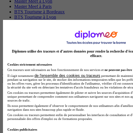
Master Meef à Lyon
Master Meef à Paris
BTS Tourisme à Bordeaux
BTS Tourisme à Lyon
BTS Tourisme à Paris
BTS Tourisme à Toulouse
Licence Psychologie à Lille
Master Informatique à Paris
BTS Communication à Bordeaux
Master Psychologie à Angers
Diplomeo utilise des traceurs et d’autres données pour rendre la recherche d’éco
BTS Communication à Lyon
efficace.
BTS Ndrc à Lyon
Cookies strictement nécessaires
Ces traceurs sont nécessaires au bon fonctionnement de nos services et
ne peuvent pas être 
Les intitulés de diplôme par alternance
de l'ensemble des cookies ou traceurs
Il s'agit notamment
permettant de maintenir 
les plus recherchés
pendant sa navigation sur le site, de stocker des informations temporaires telles que les préf
ou les offres vues, gérer les processus d'identification de l'utilisateur, vérifier s'il est conn
la sécurité du site web en détectant les tentatives d'accès frauduleux ou les violations de sécu
BTS Esf en alternance
Ces cookies ou traceurs permettent également de piloter et suivre les sources d'acquisition d'
unique permettant de comprendre comment nos utilisateurs naviguent sur nos sites et nos ap
BTS Dietetique en alternance
sources de trafic.
BTS Mco en alternance
Ils nous permettent également d’observer le comportement de nos utilisateurs afin d'amélior
BTS Pi en alternance
navigation dans nos sites beaucoup plus rapide et fluide.
BTS Sp3s en alternance
Ces cookies ou traceurs permettent enfin de personnaliser les interfaces de consultation et d
personnalisée des offres d'emploi ou de formations proposées.
Master CCA en alternance
BTS Ndrc en alternance
Cookies publicitaires
BTS Sam en alternance