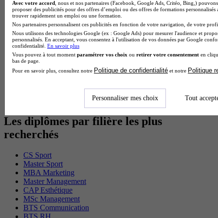
Avec votre accord
, nous et nos partenaires (Facebook, Google Ads, Critéo, Bing,) pouvons 
Cap Fleuriste en alternance
proposer des publicités pour des offres d’emploi ou des offres de formations personnalisés
BTS Sio en alternance
trouver rapidement un emploi ou une formation.
MSc Marketing Digital en alternance
Nos partenaires personnalisent ces publicités en fonction de votre navigation, de votre profil
BTS Gpme en alternance
Nous utilisons des technologies Google (ex : Google Ads) pour mesurer l'audience et propos
Cap Electricien en alternance
personnalisés. En acceptant, vous consentez à l'utilisation de vos données par Google conf
confidentialité.
En savoir plus
BTS Gpn en alternance
Vous pouvez à tout moment
paramétrer vos choix
ou
retirer votre consentement
en cliqu
BTS Domotique en alternance
bas de page.
BAC Pro Agora en alternance
Politique de confidentialité
Politique 
Pour en savoir plus, consultez notre
et notre
BTS Sta en alternance
BTS Iris en alternance
BTS Tpl en alternance
Personnaliser mes choix
Tout accept
BTS Ati en alternance
Les diplômes par filière les plus
recherchés
CS Sport
Master Sport
MBA Marketing
Master Management
CAP Esthétique
MSc Management
BTS Communication
BTS RH