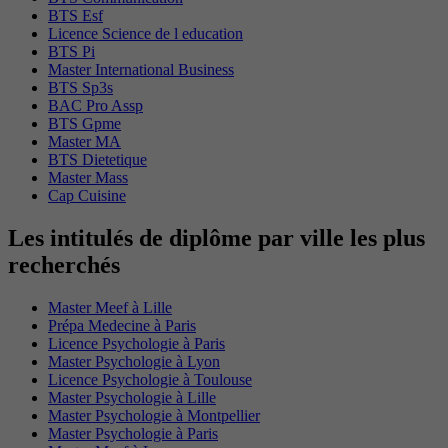
BTS Esf
Licence Science de l education
BTS Pi
Master International Business
BTS Sp3s
BAC Pro Assp
BTS Gpme
Master MA
BTS Dietetique
Master Mass
Cap Cuisine
Les intitulés de diplôme par ville les plus
recherchés
Master Meef à Lille
Prépa Medecine à Paris
Licence Psychologie à Paris
Master Psychologie à Lyon
Licence Psychologie à Toulouse
Master Psychologie à Lille
Master Psychologie à Montpellier
Master Psychologie à Paris