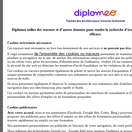
Licence Psychologie à Lille
Master Informatique à Paris
BTS Communication à Bordeaux
Master Psychologie à Angers
BTS Communication à Lyon
BTS Ndrc à Lyon
Diplomeo utilise des traceurs et d’autres données pour rendre la recherche d’éco
efficace.
Les intitulés de diplôme par alternance
Cookies strictement nécessaires
Ces traceurs sont nécessaires au bon fonctionnement de nos services et
ne peuvent pas être 
les plus recherchés
de l'ensemble des cookies ou traceurs
Il s'agit notamment
permettant de maintenir 
pendant sa navigation sur le site, de stocker des informations temporaires telles que les préf
ou les offres vues, gérer les processus d'identification de l'utilisateur, vérifier s'il est conn
BTS Esf en alternance
la sécurité du site web en détectant les tentatives d'accès frauduleux ou les violations de sécu
BTS Dietetique en alternance
Ces cookies ou traceurs permettent également de piloter et suivre les sources d'acquisition d'
BTS Mco en alternance
unique permettant de comprendre comment nos utilisateurs naviguent sur nos sites et nos ap
BTS Pi en alternance
sources de trafic.
BTS Sp3s en alternance
Ils nous permettent également d’observer le comportement de nos utilisateurs afin d'amélior
navigation dans nos sites beaucoup plus rapide et fluide.
Master CCA en alternance
Ces cookies ou traceurs permettent enfin de personnaliser les interfaces de consultation et d
BTS Ndrc en alternance
personnalisée des offres d'emploi ou de formations proposées.
BTS Sam en alternance
Cap Fleuriste en alternance
Cookies publicitaires
BTS Sio en alternance
Avec votre accord
, nous et nos partenaires (Facebook, Google Ads, Critéo, Bing,) pouvons 
MSc Marketing Digital en alternance
proposer des publicités pour des offres d’emploi ou des offres de formations personnalisés
trouver rapidement un emploi ou une formation.
BTS Gpme en alternance
Nos partenaires personnalisent ces publicités en fonction de votre navigation, de votre profil
Cap Electricien en alternance
Nous utilisons des technologies Google (ex : Google Ads) pour mesurer l'audience et propos
BTS Gpn en alternance