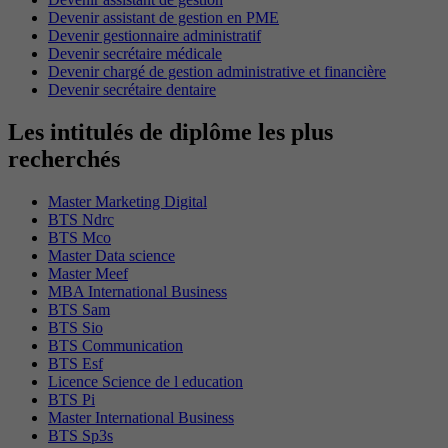
Devenir assistant de gestion en PME
Devenir gestionnaire administratif
Devenir secrétaire médicale
Devenir chargé de gestion administrative et financière
Devenir secrétaire dentaire
Les intitulés de diplôme les plus
recherchés
Master Marketing Digital
BTS Ndrc
BTS Mco
Master Data science
Master Meef
MBA International Business
BTS Sam
BTS Sio
BTS Communication
BTS Esf
Licence Science de l education
BTS Pi
Master International Business
BTS Sp3s