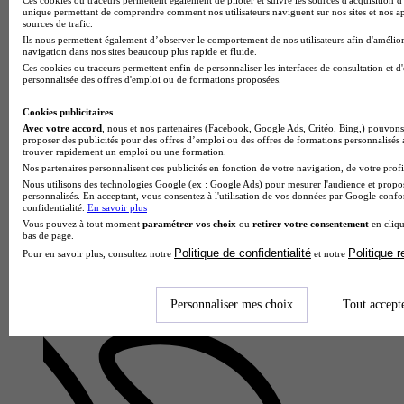
unique permettant de comprendre comment nos utilisateurs naviguent sur nos sites et nos ap
sources de trafic.
Ils nous permettent également d’observer le comportement de nos utilisateurs afin d'amélior
navigation dans nos sites beaucoup plus rapide et fluide.
Ces cookies ou traceurs permettent enfin de personnaliser les interfaces de consultation et d
personnalisée des offres d'emploi ou de formations proposées.
Lycée privé Gabriel Deshayes
Cookies publicitaires
Bac techno - STMG sciences et technologies du management
Avec votre accord
, nous et nos partenaires (Facebook, Google Ads, Critéo, Bing,) pouvons 
proposer des publicités pour des offres d’emploi ou des offres de formations personnalisés
et de la gestion enseignement spécifique ressources humaines
trouver rapidement un emploi ou une formation.
et communication
Nos partenaires personnalisent ces publicités en fonction de votre navigation, de votre profil
Saint-Gildas-des-Bois 44530
Nous utilisons des technologies Google (ex : Google Ads) pour mesurer l'audience et propos
personnalisés. En acceptant, vous consentez à l'utilisation de vos données par Google conf
Au Lycée privé Gabriel Deshayes, le Bac Techno STMG
confidentialité.
En savoir plus
Sciences et Technologies du Management et de la Gestion
Vous pouvez à tout moment
paramétrer vos choix
ou
retirer votre consentement
en cliqu
avec enseignement spécifique Ressources Humaines et
bas de page.
Communication forme les fu…
Politique de confidentialité
Politique 
Pour en savoir plus, consultez notre
et notre
Personnaliser mes choix
Tout accept