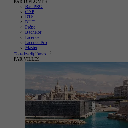
PAR DIPLÔMES
Bac PRO
CAP
BTS
BUT
Prépa
Bachelor
Licence
Licence Pro
Master
Tous les diplômes
PAR VILLES