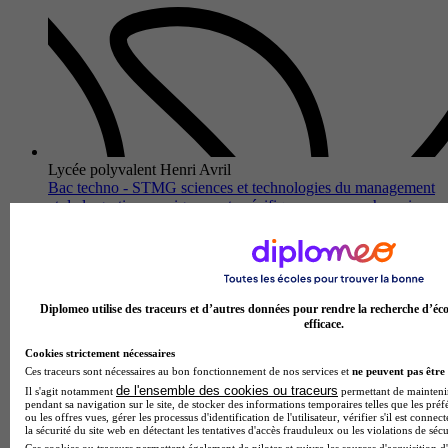
Lycée polyvalent Henri Avril
Bac techno - STMG sciences et technologies du management
et de la gestion enseignement spécifique ressources humaines
et communication
Lamballe-Armor 22400
Le Bac Techno STMG Sciences et Technologies du
Management et de la Gestion avec enseignement spécifique
en Ressources Humaines et Communication du Lycée
Diplomeo utilise des traceurs et d’autres données pour rendre la recherche d’éco
polyvalent Henri Avril forme les…
efficace.
Cookies strictement nécessaires
Ces traceurs sont nécessaires au bon fonctionnement de nos services et
ne peuvent pas être 
de l'ensemble des cookies ou traceurs
Il s'agit notamment
permettant de maintenir 
pendant sa navigation sur le site, de stocker des informations temporaires telles que les préf
ou les offres vues, gérer les processus d'identification de l'utilisateur, vérifier s'il est conn
la sécurité du site web en détectant les tentatives d'accès frauduleux ou les violations de sécu
Ces cookies ou traceurs permettent également de piloter et suivre les sources d'acquisition d'