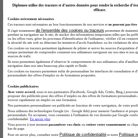
Diplomeo utilise des traceurs et d’autres données pour rendre la recherche d’éco
Les intitulés de diplôme par alternance
efficace.
les plus recherchés
Cookies strictement nécessaires
Ces traceurs sont nécessaires au bon fonctionnement de nos services et
ne peuvent pas être 
BTS Esf en alternance
de l'ensemble des cookies ou traceurs
Il s'agit notamment
permettant de maintenir 
pendant sa navigation sur le site, de stocker des informations temporaires telles que les préf
BTS Dietetique en alternance
ou les offres vues, gérer les processus d'identification de l'utilisateur, vérifier s'il est conn
BTS Mco en alternance
la sécurité du site web en détectant les tentatives d'accès frauduleux ou les violations de sécu
BTS Pi en alternance
Ces cookies ou traceurs permettent également de piloter et suivre les sources d'acquisition d'
BTS Sp3s en alternance
unique permettant de comprendre comment nos utilisateurs naviguent sur nos sites et nos ap
sources de trafic.
Master CCA en alternance
Ils nous permettent également d’observer le comportement de nos utilisateurs afin d'amélior
BTS Ndrc en alternance
navigation dans nos sites beaucoup plus rapide et fluide.
BTS Sam en alternance
Ces cookies ou traceurs permettent enfin de personnaliser les interfaces de consultation et d
Cap Fleuriste en alternance
personnalisée des offres d'emploi ou de formations proposées.
BTS Sio en alternance
MSc Marketing Digital en alternance
Cookies publicitaires
BTS Gpme en alternance
Avec votre accord
, nous et nos partenaires (Facebook, Google Ads, Critéo, Bing,) pouvons 
Cap Electricien en alternance
proposer des publicités pour des offres d’emploi ou des offres de formations personnalisés
trouver rapidement un emploi ou une formation.
BTS Gpn en alternance
Nos partenaires personnalisent ces publicités en fonction de votre navigation, de votre profil
BTS Domotique en alternance
Nous utilisons des technologies Google (ex : Google Ads) pour mesurer l'audience et propos
BAC Pro Agora en alternance
personnalisés. En acceptant, vous consentez à l'utilisation de vos données par Google conf
BTS Sta en alternance
confidentialité.
En savoir plus
BTS Iris en alternance
Vous pouvez à tout moment
paramétrer vos choix
ou
retirer votre consentement
en cliqu
bas de page.
BTS Tpl en alternance
Politique de confidentialité
Politique 
BTS Ati en alternance
Pour en savoir plus, consultez notre
et notre