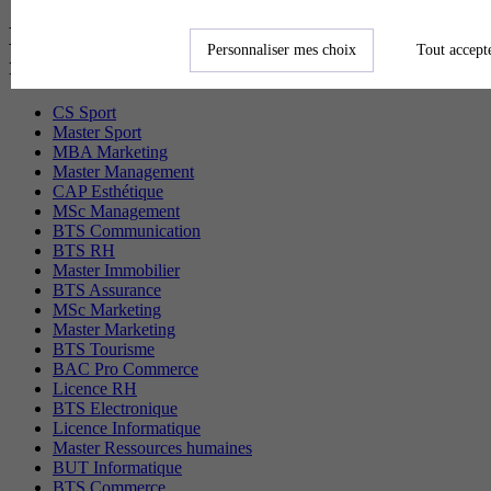
Les diplômes par filière les plus
Personnaliser mes choix
Tout accept
recherchés
CS Sport
Master Sport
MBA Marketing
Master Management
CAP Esthétique
MSc Management
BTS Communication
BTS RH
Master Immobilier
BTS Assurance
MSc Marketing
Master Marketing
BTS Tourisme
BAC Pro Commerce
Licence RH
BTS Electronique
Licence Informatique
Master Ressources humaines
BUT Informatique
BTS Commerce