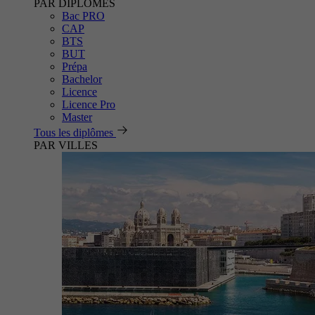
PAR DIPLÔMES
Bac PRO
CAP
BTS
BUT
Prépa
Bachelor
Licence
Licence Pro
Master
Tous les diplômes
PAR VILLES