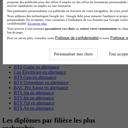
proposer des publicités pour des offres d’emploi ou des offres de formations personnalisés
trouver rapidement un emploi ou une formation.
BTS Esf en alternance
Nos partenaires personnalisent ces publicités en fonction de votre navigation, de votre profil
BTS Dietetique en alternance
Nous utilisons des technologies Google (ex : Google Ads) pour mesurer l'audience et propos
personnalisés. En acceptant, vous consentez à l'utilisation de vos données par Google conf
BTS Mco en alternance
confidentialité.
En savoir plus
BTS Pi en alternance
Vous pouvez à tout moment
paramétrer vos choix
ou
retirer votre consentement
en cliqu
BTS Sp3s en alternance
bas de page.
Master CCA en alternance
Politique de confidentialité
Politique 
Pour en savoir plus, consultez notre
et notre
BTS Ndrc en alternance
BTS Sam en alternance
Cap Fleuriste en alternance
Personnaliser mes choix
Tout accept
BTS Sio en alternance
MSc Marketing Digital en alternance
BTS Gpme en alternance
Cap Electricien en alternance
BTS Gpn en alternance
BTS Domotique en alternance
BAC Pro Agora en alternance
BTS Sta en alternance
BTS Iris en alternance
BTS Tpl en alternance
BTS Ati en alternance
Les diplômes par filière les plus