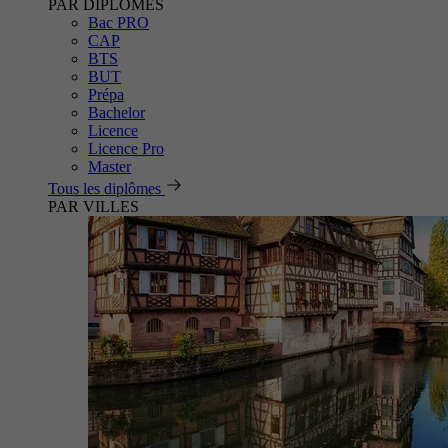
PAR DIPLÔMES
Bac PRO
CAP
BTS
BUT
Prépa
Bachelor
Licence
Licence Pro
Master
Tous les diplômes
PAR VILLES