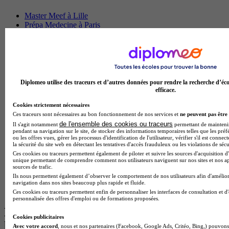
Master Meef à Lille
Prépa Medecine à Paris
Licence Psychologie à Paris
Master Psychologie à Lyon
Licence Psychologie à Toulouse
Master Psychologie à Lille
Master Psychologie à Montpellier
Master Psychologie à Paris
Diplomeo utilise des traceurs et d’autres données pour rendre la recherche d’éco
Master Meef à Lyon
efficace.
Master Meef à Paris
Cookies strictement nécessaires
BTS Tourisme à Bordeaux
Ces traceurs sont nécessaires au bon fonctionnement de nos services et
ne peuvent pas être 
BTS Tourisme à Lyon
de l'ensemble des cookies ou traceurs
Il s'agit notamment
permettant de maintenir 
BTS Tourisme à Paris
pendant sa navigation sur le site, de stocker des informations temporaires telles que les préf
BTS Tourisme à Toulouse
ou les offres vues, gérer les processus d'identification de l'utilisateur, vérifier s'il est conn
Licence Psychologie à Lille
la sécurité du site web en détectant les tentatives d'accès frauduleux ou les violations de sécu
Master Informatique à Paris
Ces cookies ou traceurs permettent également de piloter et suivre les sources d'acquisition d'
unique permettant de comprendre comment nos utilisateurs naviguent sur nos sites et nos ap
BTS Communication à Bordeaux
sources de trafic.
Master Psychologie à Angers
Ils nous permettent également d’observer le comportement de nos utilisateurs afin d'amélior
BTS Communication à Lyon
navigation dans nos sites beaucoup plus rapide et fluide.
BTS Ndrc à Lyon
Ces cookies ou traceurs permettent enfin de personnaliser les interfaces de consultation et d
personnalisée des offres d'emploi ou de formations proposées.
Les intitulés de diplôme par alternance
Cookies publicitaires
les plus recherchés
Avec votre accord
, nous et nos partenaires (Facebook, Google Ads, Critéo, Bing,) pouvons 