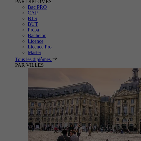
PAR DIPLÔMES
Bac PRO
CAP
BTS
BUT
Prépa
Bachelor
Licence
Licence Pro
Master
Tous les diplômes
PAR VILLES