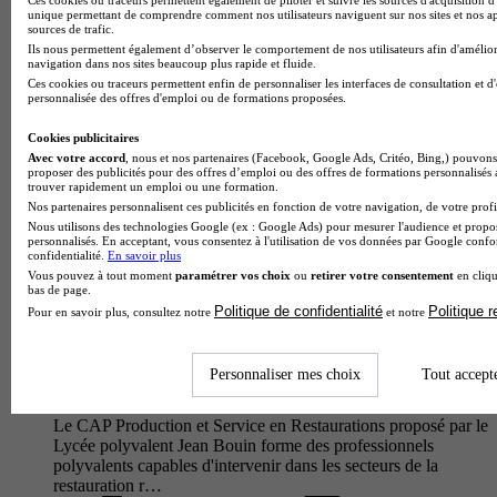
unique permettant de comprendre comment nos utilisateurs naviguent sur nos sites et nos ap
des ouvriers professionnels qualifiés capables de concevoir et
sources de trafic.
fabriquer en atelier une large gamme d'ouvrages : escaliers,
Ils nous permettent également d’observer le comportement de nos utilisateurs afin d'amélior
mo…
navigation dans nos sites beaucoup plus rapide et fluide.
Ces cookies ou traceurs permettent enfin de personnaliser les interfaces de consultation et d
personnalisée des offres d'emploi ou de formations proposées.
Cookies publicitaires
Avec votre accord
, nous et nos partenaires (Facebook, Google Ads, Critéo, Bing,) pouvons 
proposer des publicités pour des offres d’emploi ou des offres de formations personnalisés
trouver rapidement un emploi ou une formation.
Nos partenaires personnalisent ces publicités en fonction de votre navigation, de votre profil
Nous utilisons des technologies Google (ex : Google Ads) pour mesurer l'audience et propos
personnalisés. En acceptant, vous consentez à l'utilisation de vos données par Google conf
confidentialité.
En savoir plus
Vous pouvez à tout moment
paramétrer vos choix
ou
retirer votre consentement
en cliqu
bas de page.
Politique de confidentialité
Politique 
Pour en savoir plus, consultez notre
et notre
Lycée polyvalent Jean Bouin
CAP - Production et service en restaurations (rapide,
collective, cafétéria)
Personnaliser mes choix
Tout accept
Saint-Quentin 02100
Le CAP Production et Service en Restaurations proposé par le
Lycée polyvalent Jean Bouin forme des professionnels
polyvalents capables d'intervenir dans les secteurs de la
restauration r…