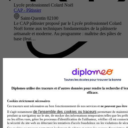
Lycée professionnel Colard Noël
CAP - Pâtissier
Saint-Quentin 02100
Le CAP pâtissier proposé par le Lycée professionnel Colard
Noël forme aux techniques fondamentales de la pâtisserie
artisanale et moderne. Au programme : maîtrise des pâtes de
base (feui…
Diplomeo utilise des traceurs et d’autres données pour rendre la recherche d’éco
efficace.
Cookies strictement nécessaires
Ces traceurs sont nécessaires au bon fonctionnement de nos services et
ne peuvent pas être 
Lycée des métiers d'art
de l'ensemble des cookies ou traceurs
Il s'agit notamment
permettant de maintenir 
CAP - Menuisier fabricant
pendant sa navigation sur le site, de stocker des informations temporaires telles que les préf
ou les offres vues, gérer les processus d'identification de l'utilisateur, vérifier s'il est conn
Saint-Quentin 02100
la sécurité du site web en détectant les tentatives d'accès frauduleux ou les violations de sécu
Le CAP menuisier fabricant du Lycée des métiers d'art forme
Ces cookies ou traceurs permettent également de piloter et suivre les sources d'acquisition d'