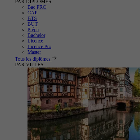
PAR DIPLÔMES
Bac PRO
CAP
BTS
BUT
Prépa
Bachelor
Licence
Licence Pro
Master
Tous les diplômes
PAR VILLES