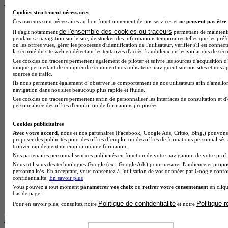
les plus recherchés
Cookies strictement nécessaires
Ces traceurs sont nécessaires au bon fonctionnement de nos services et
ne peuvent pas être 
BTS Esf en alternance
de l'ensemble des cookies ou traceurs
BTS Dietetique en alternance
Il s'agit notamment
permettant de maintenir 
pendant sa navigation sur le site, de stocker des informations temporaires telles que les préf
BTS Mco en alternance
ou les offres vues, gérer les processus d'identification de l'utilisateur, vérifier s'il est conn
BTS Pi en alternance
la sécurité du site web en détectant les tentatives d'accès frauduleux ou les violations de sécu
BTS Sp3s en alternance
Ces cookies ou traceurs permettent également de piloter et suivre les sources d'acquisition d'
unique permettant de comprendre comment nos utilisateurs naviguent sur nos sites et nos ap
Master CCA en alternance
sources de trafic.
BTS Ndrc en alternance
Ils nous permettent également d’observer le comportement de nos utilisateurs afin d'amélior
BTS Sam en alternance
navigation dans nos sites beaucoup plus rapide et fluide.
Cap Fleuriste en alternance
Ces cookies ou traceurs permettent enfin de personnaliser les interfaces de consultation et d
BTS Sio en alternance
personnalisée des offres d'emploi ou de formations proposées.
MSc Marketing Digital en alternance
BTS Gpme en alternance
Cookies publicitaires
Cap Electricien en alternance
Avec votre accord
, nous et nos partenaires (Facebook, Google Ads, Critéo, Bing,) pouvons 
proposer des publicités pour des offres d’emploi ou des offres de formations personnalisés
BTS Gpn en alternance
trouver rapidement un emploi ou une formation.
BTS Domotique en alternance
Nos partenaires personnalisent ces publicités en fonction de votre navigation, de votre profil
BAC Pro Agora en alternance
Nous utilisons des technologies Google (ex : Google Ads) pour mesurer l'audience et propos
BTS Sta en alternance
personnalisés. En acceptant, vous consentez à l'utilisation de vos données par Google conf
confidentialité.
En savoir plus
BTS Iris en alternance
Vous pouvez à tout moment
paramétrer vos choix
ou
retirer votre consentement
en cliqu
BTS Tpl en alternance
bas de page.
BTS Ati en alternance
Politique de confidentialité
Politique 
Pour en savoir plus, consultez notre
et notre
Les diplômes par filière les plus