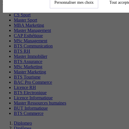
recherchés
Personnaliser mes choix
Tout accept
CS Sport
Master Sport
MBA Marketing
Master Management
CAP Esthétique
MSc Management
BTS Communication
BTS RH
Master Immobilier
BTS Assurance
MSc Marketing
Master Marketing
BTS Tourisme
BAC Pro Commerce
Licence RH
BTS Electronique
Licence Informatique
Master Ressources humaines
BUT Informatique
BTS Commerce
Diplomeo
Diplômes