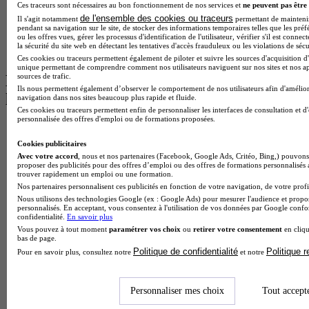
Master Informatique à Paris
Ces traceurs sont nécessaires au bon fonctionnement de nos services et
ne peuvent pas être 
BTS Communication à Bordeaux
de l'ensemble des cookies ou traceurs
Il s'agit notamment
permettant de maintenir 
Master Psychologie à Angers
pendant sa navigation sur le site, de stocker des informations temporaires telles que les préf
ou les offres vues, gérer les processus d'identification de l'utilisateur, vérifier s'il est conn
BTS Communication à Lyon
la sécurité du site web en détectant les tentatives d'accès frauduleux ou les violations de sécu
BTS Ndrc à Lyon
Ces cookies ou traceurs permettent également de piloter et suivre les sources d'acquisition d'
unique permettant de comprendre comment nos utilisateurs naviguent sur nos sites et nos ap
sources de trafic.
Les intitulés de diplôme par alternance
Ils nous permettent également d’observer le comportement de nos utilisateurs afin d'amélior
les plus recherchés
navigation dans nos sites beaucoup plus rapide et fluide.
Ces cookies ou traceurs permettent enfin de personnaliser les interfaces de consultation et d
personnalisée des offres d'emploi ou de formations proposées.
BTS Esf en alternance
BTS Dietetique en alternance
Cookies publicitaires
BTS Mco en alternance
Avec votre accord
, nous et nos partenaires (Facebook, Google Ads, Critéo, Bing,) pouvons 
BTS Pi en alternance
proposer des publicités pour des offres d’emploi ou des offres de formations personnalisés
trouver rapidement un emploi ou une formation.
BTS Sp3s en alternance
Nos partenaires personnalisent ces publicités en fonction de votre navigation, de votre profil
Master CCA en alternance
Nous utilisons des technologies Google (ex : Google Ads) pour mesurer l'audience et propos
BTS Ndrc en alternance
personnalisés. En acceptant, vous consentez à l'utilisation de vos données par Google conf
BTS Sam en alternance
confidentialité.
En savoir plus
Cap Fleuriste en alternance
Vous pouvez à tout moment
paramétrer vos choix
ou
retirer votre consentement
en cliqu
bas de page.
BTS Sio en alternance
Politique de confidentialité
Politique 
MSc Marketing Digital en alternance
Pour en savoir plus, consultez notre
et notre
BTS Gpme en alternance
Cap Electricien en alternance
BTS Gpn en alternance
Personnaliser mes choix
Tout accept
BTS Domotique en alternance