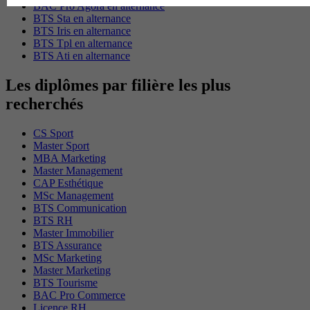
BAC Pro Agora en alternance
BTS Sta en alternance
BTS Iris en alternance
BTS Tpl en alternance
BTS Ati en alternance
Les diplômes par filière les plus
recherchés
CS Sport
Master Sport
MBA Marketing
Master Management
CAP Esthétique
MSc Management
BTS Communication
BTS RH
Master Immobilier
BTS Assurance
MSc Marketing
Master Marketing
BTS Tourisme
BAC Pro Commerce
Licence RH