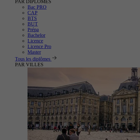
PAR DIPLÔMES
Bac PRO
CAP
BTS
BUT
Prépa
Bachelor
Licence
Licence Pro
Master
Tous les diplômes
PAR VILLES